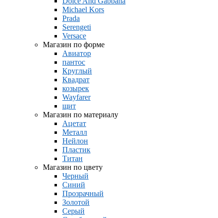
Dolce And Gabbana
Michael Kors
Prada
Serengeti
Versace
Магазин по форме
Авиатор
пантос
Круглый
Квадрат
козырек
Wayfarer
щит
Магазин по материалу
Ацетат
Металл
Нейлон
Пластик
Титан
Магазин по цвету
Черный
Синий
Прозрачный
Золотой
Серый