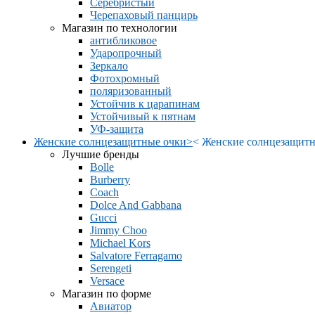
Серебристый
Черепаховый панцирь
Магазин по технологии
антибликовое
Ударопрочный
Зеркало
Фотохромный
поляризованный
Устойчив к царапинам
Устойчивый к пятнам
УФ-защита
Женские солнцезащитные очки
>
<
Женские солнцезащитн
Лучшие бренды
Bolle
Burberry
Coach
Dolce And Gabbana
Gucci
Jimmy Choo
Michael Kors
Salvatore Ferragamo
Serengeti
Versace
Магазин по форме
Авиатор