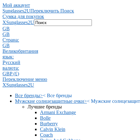
Мой аккаунт
Sunglasses2U
Переключить Поиск
Сумка для покупок
X
Sunglasses2U
GB
GB
Страна:
GB
Великобритания
язык:
Pусский
валюта:
GBP (£)
Переключение меню
X
Sunglasses2U
Все бренды
>
<
Все бренды
Мужские солнцезащитные очки
>
<
Мужские солнцезащит
Лучшие бренды
Armani Exchange
Bolle
Burberry
Calvin Klein
Coach