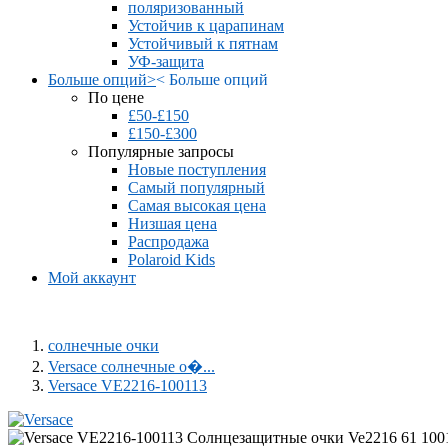
поляризованный
Устойчив к царапинам
Устойчивый к пятнам
УФ-защита
Больше опций
>
<
Больше опций
По цене
£50-£150
£150-£300
Популярные запросы
Новые поступления
Самый популярный
Самая высокая цена
Низшая цена
Распродажа
Polaroid Kids
Мой аккаунт
солнечные очки
Versace солнечные о�...
Versace VE2216-100113