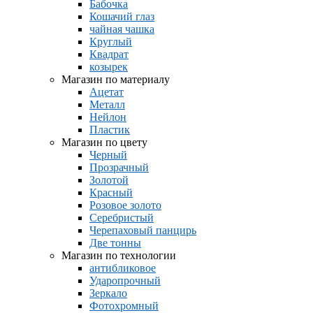
Бабочка
Кошачий глаз
чайная чашка
Круглый
Квадрат
козырек
Магазин по материалу
Ацетат
Металл
Нейлон
Пластик
Магазин по цвету
Черный
Прозрачный
Золотой
Красный
Розовое золото
Серебристый
Черепаховый панцирь
Две тонны
Магазин по технологии
антибликовое
Ударопрочный
Зеркало
Фотохромный