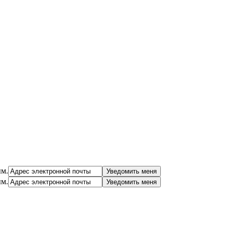
ым.
ым.