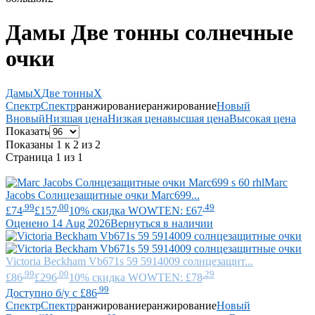
Дамы Две тонны солнечные
очки
Дамы
X
Две тонны
X
Спектр
Спектр
ранжирование
ранжирование
Новый
В
новый
Низшая цена
Низкая цена
высшая цена
Высокая цена
Показать
Показаны 1 к 2 из 2
Страница 1 из 1
Marc
Jacobs
Солнцезащитные очки Marc699...
.99
.00
.49
£74
£157
10% скидка WOWTEN: £67
Оценено 14 Aug 2026
Вернуться в наличии
Victoria Beckham
Vb671s 59 5914009 солнцезащит...
.99
.00
.29
£86
£296
10% скидка WOWTEN: £78
.99
Доступно б/у с £86
Спектр
Спектр
ранжирование
ранжирование
Новый