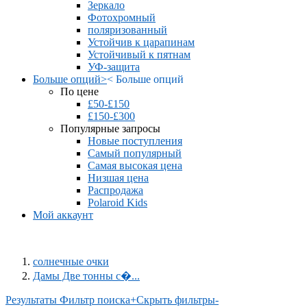
Зеркало
Фотохромный
поляризованный
Устойчив к царапинам
Устойчивый к пятнам
УФ-защита
Больше опций
>
<
Больше опций
По цене
£50-£150
£150-£300
Популярные запросы
Новые поступления
Самый популярный
Самая высокая цена
Низшая цена
Распродажа
Polaroid Kids
Мой аккаунт
солнечные очки
Дамы Две тонны с�...
Результаты Фильтр поиска
+
Скрыть фильтры
-