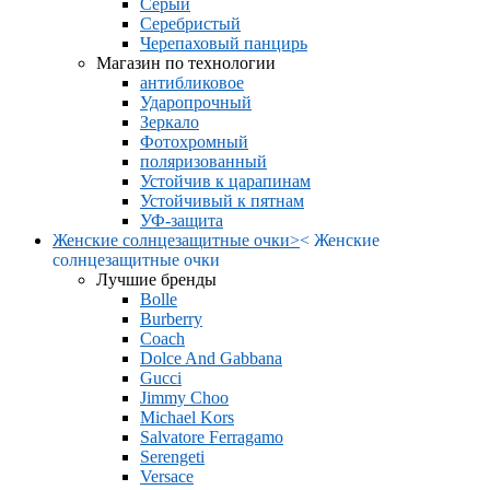
Серый
Серебристый
Черепаховый панцирь
Магазин по технологии
антибликовое
Ударопрочный
Зеркало
Фотохромный
поляризованный
Устойчив к царапинам
Устойчивый к пятнам
УФ-защита
Женские солнцезащитные очки
>
<
Женские
солнцезащитные очки
Лучшие бренды
Bolle
Burberry
Coach
Dolce And Gabbana
Gucci
Jimmy Choo
Michael Kors
Salvatore Ferragamo
Serengeti
Versace