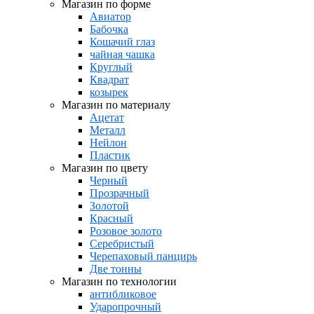
Магазин по форме
Авиатор
Бабочка
Кошачий глаз
чайная чашка
Круглый
Квадрат
козырек
Магазин по материалу
Ацетат
Металл
Нейлон
Пластик
Магазин по цвету
Черный
Прозрачный
Золотой
Красный
Розовое золото
Серебристый
Черепаховый панцирь
Две тонны
Магазин по технологии
антибликовое
Ударопрочный