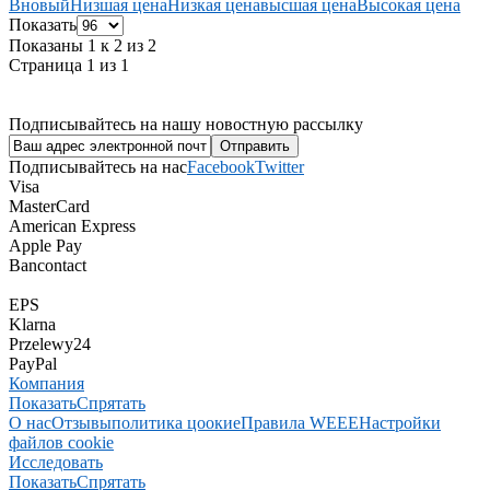
В
новый
Низшая цена
Низкая цена
высшая цена
Высокая цена
Показать
Показаны 1 к 2 из 2
Страница 1 из 1
Подписывайтесь на нашу новостную рассылку
Подписывайтесь на нас
Facebook
Twitter
Visa
MasterCard
American Express
Apple Pay
Bancontact
EPS
Klarna
Przelewy24
PayPal
Компания
Показать
Спрятать
О нас
Отзывы
политика цоокие
Правила WEEE
Настройки
файлов cookie
Исследовать
Показать
Спрятать