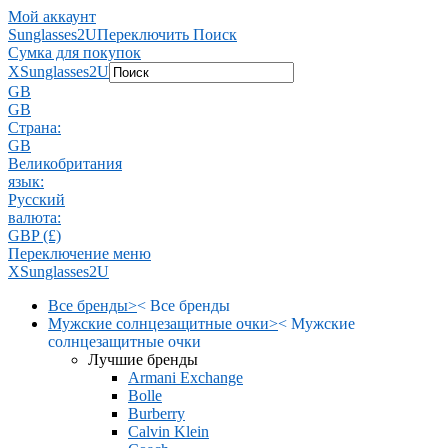
Мой аккаунт
Sunglasses2U
Переключить Поиск
Сумка для покупок
X
Sunglasses2U
GB
GB
Страна:
GB
Великобритания
язык:
Pусский
валюта:
GBP (£)
Переключение меню
X
Sunglasses2U
Все бренды
>
<
Все бренды
Мужские солнцезащитные очки
>
<
Мужские
солнцезащитные очки
Лучшие бренды
Armani Exchange
Bolle
Burberry
Calvin Klein