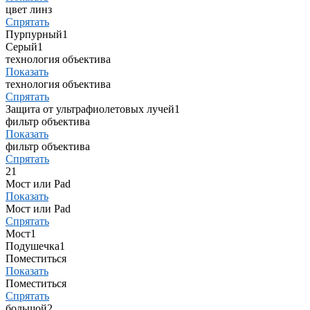
цвет линз
Спрятать
Пурпурный
1
Серый
1
технология объектива
Показать
технология объектива
Спрятать
Защита от ультрафиолетовых лучей
1
фильтр объектива
Показать
фильтр объектива
Спрятать
2
1
Мост или Pad
Показать
Мост или Pad
Спрятать
Мост
1
Подушечка
1
Поместиться
Показать
Поместиться
Спрятать
большой
2