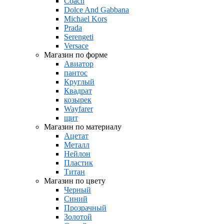
Coach
Dolce And Gabbana
Michael Kors
Prada
Serengeti
Versace
Магазин по форме
Авиатор
пантос
Круглый
Квадрат
козырек
Wayfarer
щит
Магазин по материалу
Ацетат
Металл
Нейлон
Пластик
Титан
Магазин по цвету
Черный
Синий
Прозрачный
Золотой