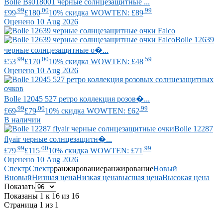
Bolle
Bs018001 черные солнцезащитные ...
.99
.00
.99
£99
£180
10% скидка WOWTEN: £89
Оценено 10 Aug 2026
Bolle
12639
черные солнцезащитные о�...
.99
.00
.59
£53
£170
10% скидка WOWTEN: £48
Оценено 10 Aug 2026
Bolle
12045 527 ретро коллекция розов�...
.99
.00
.99
£69
£79
10% скидка WOWTEN: £62
В наличии
Bolle
12287
flyair черные солнцезащитн�...
.99
.00
.99
£79
£115
10% скидка WOWTEN: £71
Оценено 10 Aug 2026
Спектр
Спектр
ранжирование
ранжирование
Новый
В
новый
Низшая цена
Низкая цена
высшая цена
Высокая цена
Показать
Показаны 1 к 16 из 16
Страница 1 из 1