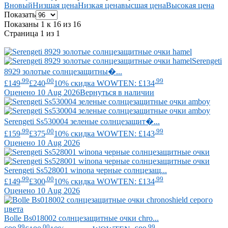
В
новый
Низшая цена
Низкая цена
высшая цена
Высокая цена
Показать
Показаны 1 к 16 из 16
Страница 1 из 1
Serengeti
8929 золотые солнцезащитны�...
.99
.00
.99
£149
£240
10% скидка WOWTEN: £134
Оценено 10 Aug 2026
Вернуться в наличии
Serengeti
Ss530004 зеленые солнцезащит�...
.99
.00
.99
£159
£375
10% скидка WOWTEN: £143
Оценено 10 Aug 2026
Serengeti
Ss528001 winona черные солнцезащ...
.99
.00
.99
£149
£300
10% скидка WOWTEN: £134
Оценено 10 Aug 2026
Bolle
Bs018002 солнцезащитные очки chro...
.99
.00
.99