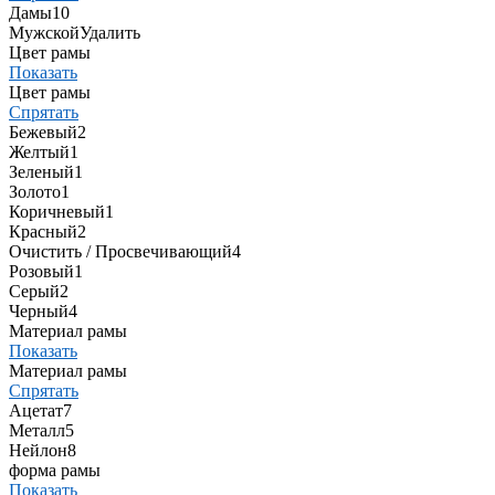
Дамы
10
Мужской
Удалить
Цвет рамы
Показать
Цвет рамы
Спрятать
Бежевый
2
Желтый
1
Зеленый
1
Золото
1
Коричневый
1
Красный
2
Очистить / Просвечивающий
4
Розовый
1
Серый
2
Черный
4
Материал рамы
Показать
Материал рамы
Спрятать
Ацетат
7
Металл
5
Нейлон
8
форма рамы
Показать