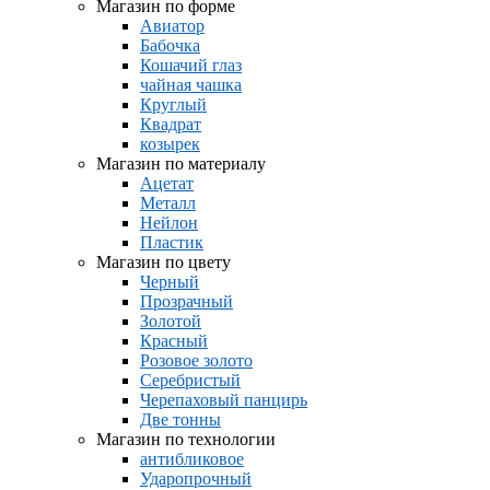
Магазин по форме
Авиатор
Бабочка
Кошачий глаз
чайная чашка
Круглый
Квадрат
козырек
Магазин по материалу
Ацетат
Металл
Нейлон
Пластик
Магазин по цвету
Черный
Прозрачный
Золотой
Красный
Розовое золото
Серебристый
Черепаховый панцирь
Две тонны
Магазин по технологии
антибликовое
Ударопрочный