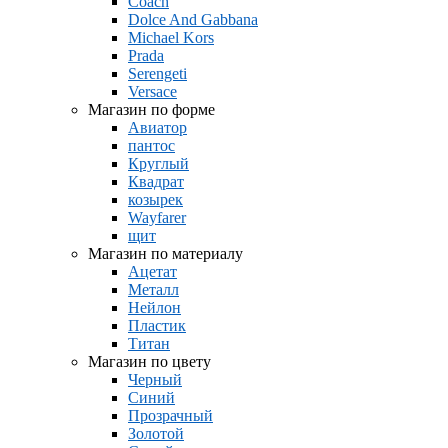
Coach
Dolce And Gabbana
Michael Kors
Prada
Serengeti
Versace
Магазин по форме
Авиатор
пантос
Круглый
Квадрат
козырек
Wayfarer
щит
Магазин по материалу
Ацетат
Металл
Нейлон
Пластик
Титан
Магазин по цвету
Черный
Синий
Прозрачный
Золотой