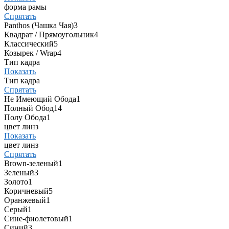
форма рамы
Спрятать
Panthos (Чашка Чая)
3
Квадрат / Прямоугольник
4
Классический
5
Козырек / Wrap
4
Тип кадра
Показать
Тип кадра
Спрятать
Не Имеющий Обода
1
Полный Обод
14
Полу Обода
1
цвет линз
Показать
цвет линз
Спрятать
Brown-зеленый
1
Зеленый
3
Золото
1
Коричневый
5
Оранжевый
1
Серый
1
Сине-фиолетовый
1
Синий
3