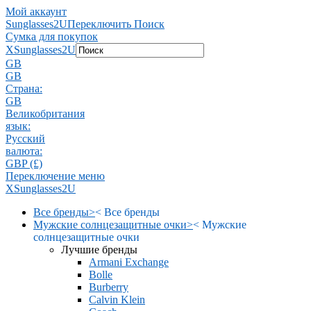
Мой аккаунт
Sunglasses2U
Переключить Поиск
Сумка для покупок
X
Sunglasses2U
GB
GB
Страна:
GB
Великобритания
язык:
Pусский
валюта:
GBP (£)
Переключение меню
X
Sunglasses2U
Все бренды
>
<
Все бренды
Мужские солнцезащитные очки
>
<
Мужские
солнцезащитные очки
Лучшие бренды
Armani Exchange
Bolle
Burberry
Calvin Klein