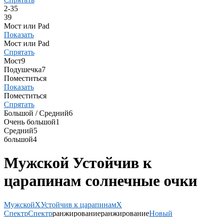
2-3
5
3
9
Мост или Pad
Показать
Мост или Pad
Спрятать
Мост
9
Подушечка
7
Поместиться
Показать
Поместиться
Спрятать
Большой / Средний
6
Очень большой
1
Средний
5
большой
4
Мужской Устойчив к
царапинам солнечные очки
Мужской
X
Устойчив к царапинам
X
Спектр
Спектр
ранжирование
ранжирование
Новый