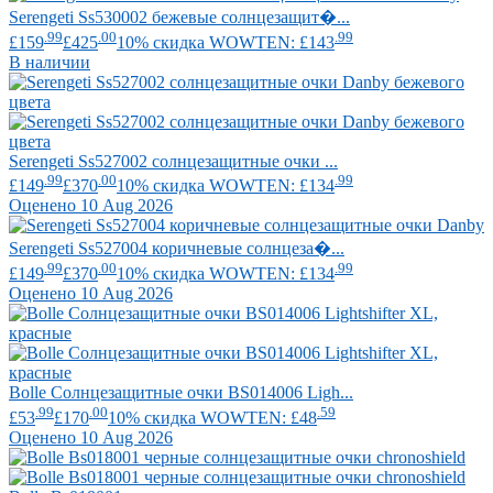
Serengeti
Ss530002 бежевые солнцезащит�...
.99
.00
.99
£159
£425
10% скидка WOWTEN: £143
В наличии
Serengeti
Ss527002 солнцезащитные очки ...
.99
.00
.99
£149
£370
10% скидка WOWTEN: £134
Оценено 10 Aug 2026
Serengeti
Ss527004 коричневые солнцеза�...
.99
.00
.99
£149
£370
10% скидка WOWTEN: £134
Оценено 10 Aug 2026
Bolle
Солнцезащитные очки BS014006 Ligh...
.99
.00
.59
£53
£170
10% скидка WOWTEN: £48
Оценено 10 Aug 2026