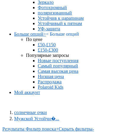
Зеркало
Фотохромный
поляризованный
Устойчив к царапинам
Устойчивый к пятнам
УФ-защита
Больше опций
>
<
Больше опций
По цене
£50-£150
£150-£300
Популярные запросы
Новые поступления
Самый популярный
Самая высокая цена
Низшая цена
Распродажа
Polaroid Kids
Мой аккаунт
солнечные очки
Мужской Устойчи�...
Результаты Фильтр поиска
+
Скрыть фильтры
-