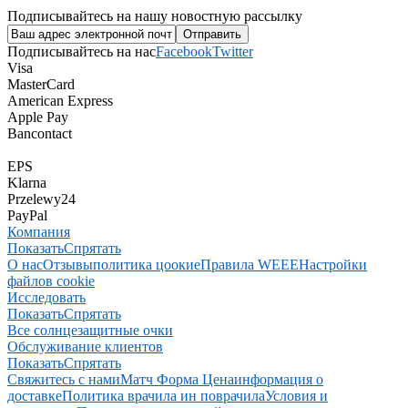
Подписывайтесь на нашу новостную рассылку
Подписывайтесь на нас
Facebook
Twitter
Visa
MasterCard
American Express
Apple Pay
Bancontact
EPS
Klarna
Przelewy24
PayPal
Компания
Показать
Спрятать
О нас
Отзывы
политика цоокие
Правила WEEE
Настройки
файлов cookie
Исследовать
Показать
Спрятать
Все солнцезащитные очки
Обслуживание клиентов
Показать
Спрятать
Свяжитесь с нами
Матч Форма Цена
информация о
доставке
Политика врачила ин поврачила
Условия и