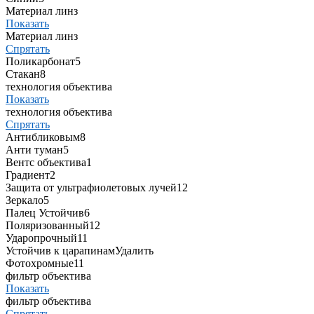
Материал линз
Показать
Материал линз
Спрятать
Поликарбонат
5
Стакан
8
технология объектива
Показать
технология объектива
Спрятать
Антибликовым
8
Анти туман
5
Вентс объектива
1
Градиент
2
Защита от ультрафиолетовых лучей
12
Зеркало
5
Палец Устойчив
6
Поляризованный
12
Ударопрочный
11
Устойчив к царапинам
Удалить
Фотохромные
11
фильтр объектива
Показать
фильтр объектива
Спрятать