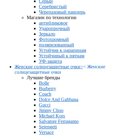
Серый
Серебристый
Черепаховый панцирь
Магазин по технологии
антибликовое
Ударопрочный
Зеркало
Фотохромный
поляризованный
Устойчив к царапинам
Устойчивый к пятнам
УФ-защита
Женские солнцезащитные очки
>
<
Женские
солнцезащитные очки
Лучшие бренды
Bolle
Burberry
Coach
Dolce And Gabbana
Gucci
Jimmy Choo
Michael Kors
Salvatore Ferragamo
Serengeti
Versace