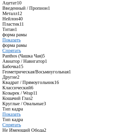
Ацетат
10
Введенный / Пропион
1
Металл
12
Нейлон
40
Пластик
11
Титан
1
форма рамы
Показать
форма рамы
Спрятать
Panthos (Чашка Чая)
5
Авиатор / Навигатор
1
Бабочка
15
Геометрическая/Восьмиугольная
1
Другие
2
Квадрат / Прямоугольник
16
Классический
6
Козырек / Wrap
11
Кошачий Глаз
2
Круглые / Овальные
3
Тип кадра
Показать
Тип кадра
Спрятать
Не Имеющий Обода
2