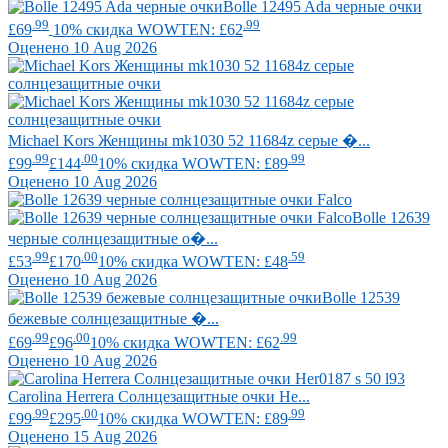
Bolle
12495 Ada черные очки
.99
.99
£69
10% скидка WOWTEN: £62
Оценено 10 Aug 2026
Michael Kors
Женщины mk1030 52 11684z серые �...
.99
.00
.99
£99
£144
10% скидка WOWTEN: £89
Оценено 10 Aug 2026
Bolle
12639
черные солнцезащитные о�...
.99
.00
.59
£53
£170
10% скидка WOWTEN: £48
Оценено 10 Aug 2026
Bolle
12539
бежевые солнцезащитные �...
.99
.00
.99
£69
£96
10% скидка WOWTEN: £62
Оценено 10 Aug 2026
Carolina Herrera
Солнцезащитные очки He...
.99
.00
.99
£99
£295
10% скидка WOWTEN: £89
Оценено 15 Aug 2026