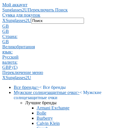
Мой аккаунт
Sunglasses2U
Переключить Поиск
Сумка для покупок
X
Sunglasses2U
GB
GB
Страна:
GB
Великобритания
язык:
Pусский
валюта:
GBP (£)
Переключение меню
X
Sunglasses2U
Все бренды
>
<
Все бренды
Мужские солнцезащитные очки
>
<
Мужские
солнцезащитные очки
Лучшие бренды
Armani Exchange
Bolle
Burberry
Calvin Klein