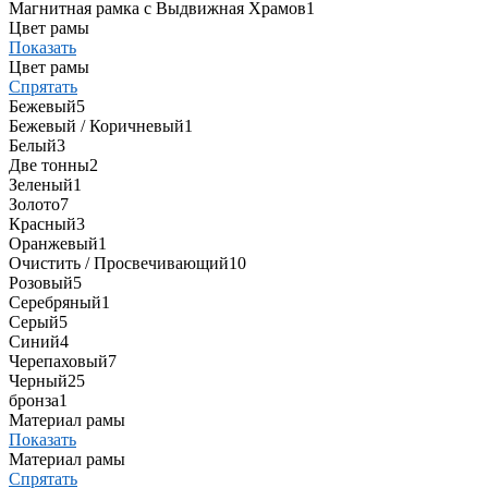
Магнитная рамка с Выдвижная Храмов
1
Цвет рамы
Показать
Цвет рамы
Спрятать
Бежевый
5
Бежевый / Коричневый
1
Белый
3
Две тонны
2
Зеленый
1
Золото
7
Красный
3
Оранжевый
1
Очистить / Просвечивающий
10
Розовый
5
Серебряный
1
Серый
5
Синий
4
Черепаховый
7
Черный
25
бронза
1
Материал рамы
Показать
Материал рамы
Спрятать