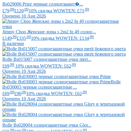
Bs029006 Prize черные солнцезащит�...
.99
.00
.99
£79
£120
10% скидка WOWTEN: £71
Оценено 10 Aug 2026
Jimmy Choo
Женские лоры s 2m2 fq 49 солнц...
.99
.00
.99
£149
£335
10% скидка WOWTEN: £134
В наличии
Bolle
Bs015007 солнцезащитные очки meri...
.99
.99
£69
10% скидка WOWTEN: £62
Оценено 10 Aug 2026
Bolle
Bs030003 черные солнцезащитные ...
.99
.00
.99
£69
£90
10% скидка WOWTEN: £62
Оценено 10 Aug 2026
Bolle
Bs028004 солнцезащитные очки Glor...
.99
.00
.99