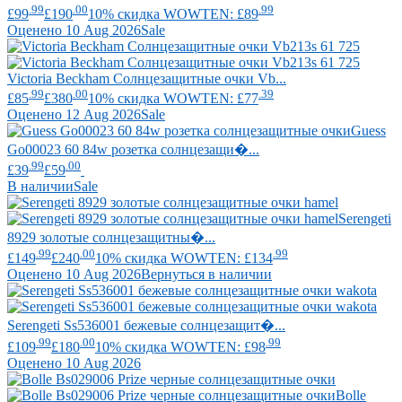
.99
.00
.99
£99
£190
10% скидка WOWTEN: £89
Оценено 10 Aug 2026
Sale
Victoria Beckham
Солнцезащитные очки Vb...
.99
.00
.39
£85
£380
10% скидка WOWTEN: £77
Оценено 12 Aug 2026
Sale
Guess
Go00023 60 84w розетка солнцезащи�...
.99
.00
£39
£59
В наличии
Sale
Serengeti
8929 золотые солнцезащитны�...
.99
.00
.99
£149
£240
10% скидка WOWTEN: £134
Оценено 10 Aug 2026
Вернуться в наличии
Serengeti
Ss536001 бежевые солнцезащит�...
.99
.00
.99
£109
£180
10% скидка WOWTEN: £98
Оценено 10 Aug 2026
Bolle