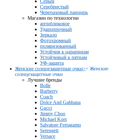
Серый
Серебристый
Черепаховый панцирь
Магазин по технологии
антибликовое
Ударопрочный
Зеркало
Фотохромный
поляризованный
Устойчив к царапинам
Устойчивый к пятнам
УФ-защита
Женские солнцезащитные очки
>
<
Женские
солнцезащитные очки
Лучшие бренды
Bolle
Burberry
Coach
Dolce And Gabbana
Gucci
Jimmy Choo
Michael Kors
Salvatore Ferragamo
Serengeti
Versace