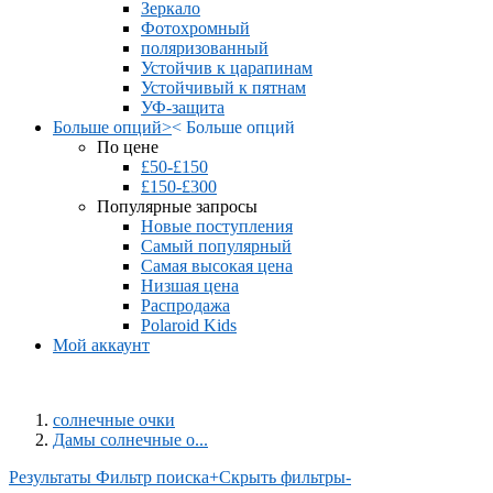
Зеркало
Фотохромный
поляризованный
Устойчив к царапинам
Устойчивый к пятнам
УФ-защита
Больше опций
>
<
Больше опций
По цене
£50-£150
£150-£300
Популярные запросы
Новые поступления
Самый популярный
Самая высокая цена
Низшая цена
Распродажа
Polaroid Kids
Мой аккаунт
солнечные очки
Дамы солнечные о...
Результаты Фильтр поиска
+
Скрыть фильтры
-