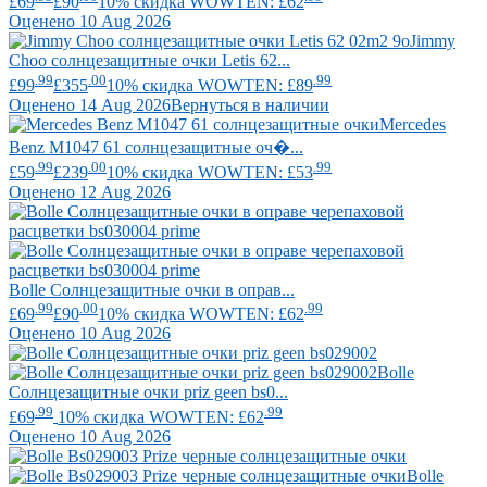
£69
£90
10% скидка WOWTEN: £62
Оценено 10 Aug 2026
Jimmy
Choo
солнцезащитные очки Letis 62...
.99
.00
.99
£99
£355
10% скидка WOWTEN: £89
Оценено 14 Aug 2026
Вернуться в наличии
Mercedes
Benz
M1047 61 солнцезащитные оч�...
.99
.00
.99
£59
£239
10% скидка WOWTEN: £53
Оценено 12 Aug 2026
Bolle
Солнцезащитные очки в оправ...
.99
.00
.99
£69
£90
10% скидка WOWTEN: £62
Оценено 10 Aug 2026
Bolle
Солнцезащитные очки priz geen bs0...
.99
.99
£69
10% скидка WOWTEN: £62
Оценено 10 Aug 2026
Bolle