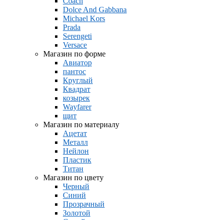
Coach
Dolce And Gabbana
Michael Kors
Prada
Serengeti
Versace
Магазин по форме
Авиатор
пантос
Круглый
Квадрат
козырек
Wayfarer
щит
Магазин по материалу
Ацетат
Металл
Нейлон
Пластик
Титан
Магазин по цвету
Черный
Синий
Прозрачный
Золотой