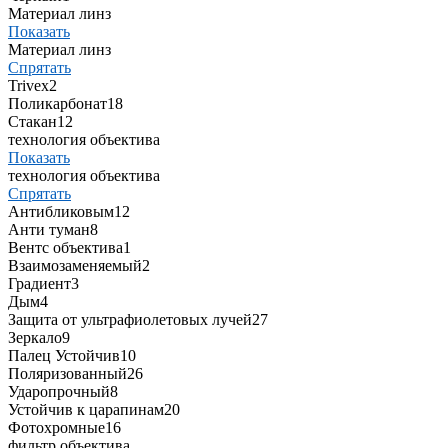
Материал линз
Показать
Материал линз
Спрятать
Trivex
2
Поликарбонат
18
Стакан
12
технология объектива
Показать
технология объектива
Спрятать
Антибликовым
12
Анти туман
8
Вентс объектива
1
Взаимозаменяемый
2
Градиент
3
Дым
4
Защита от ультрафиолетовых лучей
27
Зеркало
9
Палец Устойчив
10
Поляризованный
26
Ударопрочный
8
Устойчив к царапинам
20
Фотохромные
16
фильтр объектива