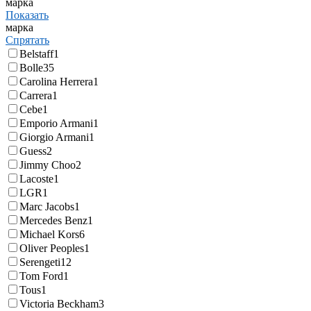
марка
Показать
марка
Спрятать
Belstaff
1
Bolle
35
Carolina Herrera
1
Carrera
1
Cebe
1
Emporio Armani
1
Giorgio Armani
1
Guess
2
Jimmy Choo
2
Lacoste
1
LGR
1
Marc Jacobs
1
Mercedes Benz
1
Michael Kors
6
Oliver Peoples
1
Serengeti
12
Tom Ford
1
Tous
1
Victoria Beckham
3