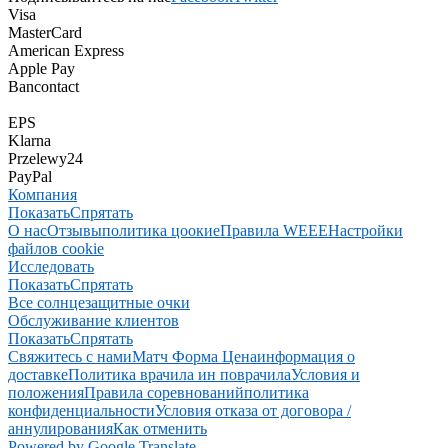
Visa
MasterCard
American Express
Apple Pay
Bancontact
EPS
Klarna
Przelewy24
PayPal
Компания
Показать
Спрятать
О нас
Отзывы
политика цоокие
Правила WEEE
Настройки
файлов cookie
Исследовать
Показать
Спрятать
Все солнцезащитные очки
Обслуживание клиентов
Показать
Спрятать
Свяжитесь с нами
Матч Форма Цена
информация о
доставке
Политика врачила ин поврачила
Условия и
положения
Правила соревнований
политика
конфиденциальности
Условия отказа от договора /
аннулирования
Как отменить
Powered by Google Translate