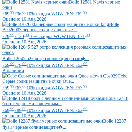
Bolle
12581 Navis черные
очки
.99
.00
.99
£69
£96
10% скидка WOWTEN: £62
Оценено 10 Aug 2026
Bolle
Bs026003 черные солнцезащитные ...
.99
.00
.99
£79
£120
10% скидка WOWTEN: £71
Оценено 10 Aug 2026
Bolle
12045 527 ретро коллекция розов�...
.99
.00
.99
£69
£79
10% скидка WOWTEN: £62
В наличии
Cebe
Серые солнцезащитные очки Que...
.99
.00
.99
£59
£63
10% скидка WOWTEN: £53
Оценено 10 Aug 2026
Bolle
12418
болт с черными солнечным...
.99
.00
.99
£69
£89
10% скидка WOWTEN: £62
Оценено 10 Aug 2026
Bolle
12287
flyair черные солнцезащитн�...