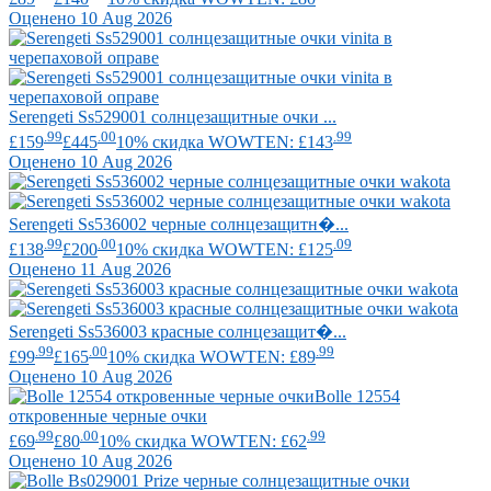
Оценено 10 Aug 2026
Serengeti
Ss529001 солнцезащитные очки ...
.99
.00
.99
£159
£445
10% скидка WOWTEN: £143
Оценено 10 Aug 2026
Serengeti
Ss536002 черные солнцезащитн�...
.99
.00
.09
£138
£200
10% скидка WOWTEN: £125
Оценено 11 Aug 2026
Serengeti
Ss536003 красные солнцезащит�...
.99
.00
.99
£99
£165
10% скидка WOWTEN: £89
Оценено 10 Aug 2026
Bolle
12554
откровенные черные очки
.99
.00
.99
£69
£80
10% скидка WOWTEN: £62
Оценено 10 Aug 2026