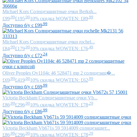
Michael Kors
Солнцезащитные очки Berksh...
.99
.00
.99
£99
£195
10% скидка WOWTEN: £89
.99
Доступно б/у с £99
Michael Kors
Солнцезащитные очки rochel...
.99
.00
.49
£84
£179
10% скидка WOWTEN: £76
.24
Доступно б/у с £72
Oliver Peoples
Ov1104c 46 528471 mp 2 солнцезащ�...
.99
.00
.99
£69
£419
10% скидка WOWTEN: £62
.99
Доступно б/у с £69
Victoria Beckham
Солнцезащитные очки Vb...
.99
.00
.29
£86
£296
10% скидка WOWTEN: £78
.99
Доступно б/у с £86
Victoria Beckham
Vb671s 59 5914009 солнцезащит...
.99
.00
.29
£86
£296
10% скидка WOWTEN: £78