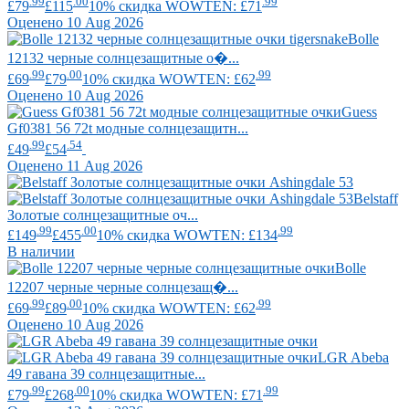
.99
.00
.99
£79
£115
10% скидка WOWTEN: £71
Оценено 10 Aug 2026
Bolle
12132 черные солнцезащитные о�...
.99
.00
.99
£69
£79
10% скидка WOWTEN: £62
Оценено 10 Aug 2026
Guess
Gf0381 56 72t модные солнцезащитн...
.99
.54
£49
£54
Оценено 11 Aug 2026
Belstaff
Золотые солнцезащитные оч...
.99
.00
.99
£149
£455
10% скидка WOWTEN: £134
В наличии
Bolle
12207 черные черные солнцезащ�...
.99
.00
.99
£69
£89
10% скидка WOWTEN: £62
Оценено 10 Aug 2026
LGR
Abeba
49 гавана 39 солнцезащитные...
.99
.00
.99
£79
£268
10% скидка WOWTEN: £71