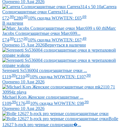
Оценено 10 Aug 2026
Carrera
Солнцезащитные очки Carrera314 ...
.99
.00
.69
£72
£280
10% скидка WOWTEN: £65
В наличии
Marc
Jacobs
Солнцезащитные очки Marc699...
.99
.00
.49
£74
£157
10% скидка WOWTEN: £67
Оценено 15 Aug 2026
Вернуться в наличии
Serengeti
Ss536004 солнцезащитные очки ...
.99
.00
.99
£119
£210
10% скидка WOWTEN: £107
Оценено 10 Aug 2026
Michael Kors
Женские солнцезащитные ...
.99
.00
.99
£109
£176
10% скидка WOWTEN: £98
Оценено 10 Aug 2026
Bolle
12627 b-rock pro черные солнцезащи�...