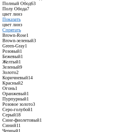
Полный Обод
63
Полу Обода
7
цвет линз
Показать
цвет линз
Спрятать
Brown-Rose
1
Brown-зеленый
3
Green-Gray
1
Pозовый
1
Бежевый
1
Желтый
1
Зеленый
9
Золото
2
Коричневый
14
Красный
2
Огонь
1
Оранжевый
1
Пурпурный
1
Розовое золото
3
Серо-голубой
1
Серый
18
Сине-фиолетовый
1
Синий
11
Черный
1