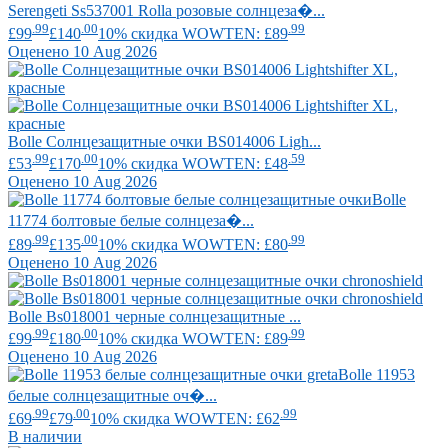
Serengeti
Ss537001 Rolla розовые солнцеза�...
.99
.00
.99
£99
£140
10% скидка WOWTEN: £89
Оценено 10 Aug 2026
Bolle
Солнцезащитные очки BS014006 Ligh...
.99
.00
.59
£53
£170
10% скидка WOWTEN: £48
Оценено 10 Aug 2026
Bolle
11774 болтовые белые солнцеза�...
.99
.00
.99
£89
£135
10% скидка WOWTEN: £80
Оценено 10 Aug 2026
Bolle
Bs018001 черные солнцезащитные ...
.99
.00
.99
£99
£180
10% скидка WOWTEN: £89
Оценено 10 Aug 2026
Bolle
11953
белые солнцезащитные оч�...
.99
.00
.99
£69
£79
10% скидка WOWTEN: £62
В наличии