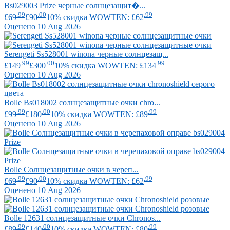
Bs029003 Prize черные солнцезащит�...
.99
.00
.99
£69
£90
10% скидка WOWTEN: £62
Оценено 10 Aug 2026
Serengeti
Ss528001 winona черные солнцезащ...
.99
.00
.99
£149
£300
10% скидка WOWTEN: £134
Оценено 10 Aug 2026
Bolle
Bs018002 солнцезащитные очки chro...
.99
.00
.99
£99
£180
10% скидка WOWTEN: £89
Оценено 10 Aug 2026
Bolle
Солнцезащитные очки в череп...
.99
.00
.99
£69
£90
10% скидка WOWTEN: £62
Оценено 10 Aug 2026
Bolle
12631 солнцезащитные очки Chronos...
.99
.00
.99
£89
£140
10% скидка WOWTEN: £80