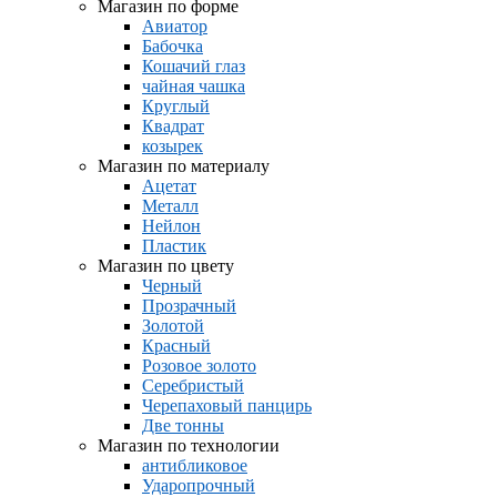
Магазин по форме
Авиатор
Бабочка
Кошачий глаз
чайная чашка
Круглый
Квадрат
козырек
Магазин по материалу
Ацетат
Металл
Нейлон
Пластик
Магазин по цвету
Черный
Прозрачный
Золотой
Красный
Розовое золото
Серебристый
Черепаховый панцирь
Две тонны
Магазин по технологии
антибликовое
Ударопрочный