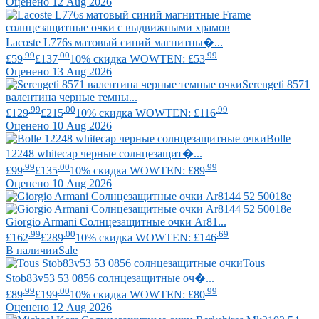
Оценено 12 Aug 2026
Lacoste
L776s матовый синий магнитны�...
.99
.00
.99
£59
£137
10% скидка WOWTEN: £53
Оценено 13 Aug 2026
Serengeti
8571
валентина черные темны...
.99
.00
.99
£129
£215
10% скидка WOWTEN: £116
Оценено 10 Aug 2026
Bolle
12248 whitecap черные солнцезащит�...
.99
.00
.99
£99
£135
10% скидка WOWTEN: £89
Оценено 10 Aug 2026
Giorgio Armani
Солнцезащитные очки Ar81...
.99
.00
.69
£162
£289
10% скидка WOWTEN: £146
В наличии
Sale
Tous
Stob83v53 53 0856 солнцезащитные оч�...
.99
.00
.99
£89
£199
10% скидка WOWTEN: £80
Оценено 12 Aug 2026