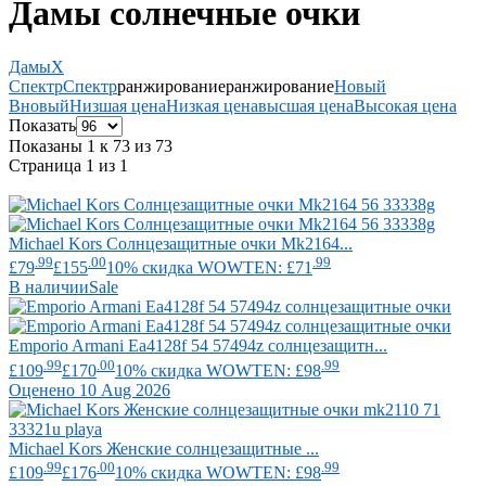
Дамы солнечные очки
Дамы
X
Спектр
Спектр
ранжирование
ранжирование
Новый
В
новый
Низшая цена
Низкая цена
высшая цена
Высокая цена
Показать
Показаны 1 к 73 из 73
Страница 1 из 1
Michael Kors
Солнцезащитные очки Mk2164...
.99
.00
.99
£79
£155
10% скидка WOWTEN: £71
В наличии
Sale
Emporio Armani
Ea4128f 54 57494z солнцезащитн...
.99
.00
.99
£109
£170
10% скидка WOWTEN: £98
Оценено 10 Aug 2026
Michael Kors
Женские солнцезащитные ...
.99
.00
.99
£109
£176
10% скидка WOWTEN: £98