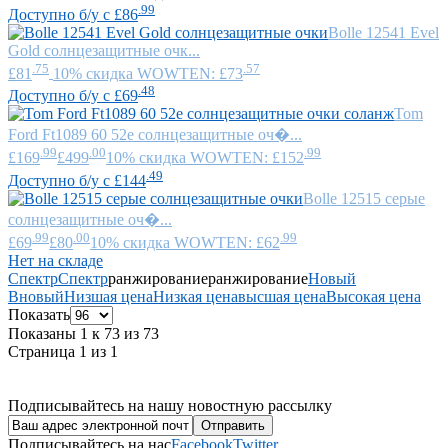
.99
Доступно б/у с £86
Bolle
12541 Evel
Gold солнцезащитные очк...
.75
.57
£81
10% скидка WOWTEN: £73
.48
Доступно б/у с £69
Tom
Ford
Ft1089 60 52e солнцезащитные оч�...
.99
.00
.99
£169
£499
10% скидка WOWTEN: £152
.49
Доступно б/у с £144
Bolle
12515 серые
солнцезащитные оч�...
.99
.00
.99
£69
£80
10% скидка WOWTEN: £62
Нет на складе
Спектр
Спектр
ранжирование
ранжирование
Новый
В
новый
Низшая цена
Низкая цена
высшая цена
Высокая цена
Показать
Показаны 1 к 73 из 73
Страница 1 из 1
Подписывайтесь на нашу новостную рассылку
Подписывайтесь на нас
Facebook
Twitter