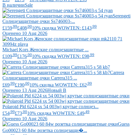
В наличии
Sale
Serengeti
Солнцезащитные очки Ss746003-...
.99
.00
.99
£159
£408
10% скидка WOWTEN: £143
Оценено 10 Aug 2026
Michael Kors
Женские солнцезащитные ...
.99
.00
.99
£109
£176
10% скидка WOWTEN: £98
Оценено 10 Aug 2026
Carrera
Солнцезащитные очки Carrera315 ...
.99
.00
.99
£69
£190
10% скидка WOWTEN: £62
Оценено 13 Aug 2026
Новый В
Polaroid
Pld 6224 sx 54 003wj крутые солнцез...
.99
.00
.49
£54
£73
10% скидка WOWTEN: £49
Оценено 10 Aug 2026
Guess
Go00023 60 84w розетка солнцезащи�...