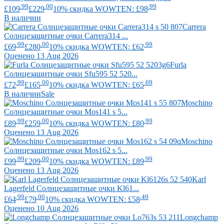
.99
.00
.99
£109
£229
10% скидка WOWTEN: £98
В наличии
Carrera
Солнцезащитные очки Carrera314 ...
.99
.00
.99
£69
£280
10% скидка WOWTEN: £62
Оценено 13 Aug 2026
Furla
Солнцезащитные очки Sfu595 52 520...
.99
.00
.69
£72
£165
10% скидка WOWTEN: £65
В наличии
Sale
Moschino
Солнцезащитные очки Mos141 s 5...
.99
.00
.99
£89
£259
10% скидка WOWTEN: £80
Оценено 13 Aug 2026
Moschino
Солнцезащитные очки Mos162 s 5...
.99
.00
.99
£99
£209
10% скидка WOWTEN: £89
Оценено 13 Aug 2026
Karl
Lagerfeld
Солнцезащитные очки Kl61...
.99
.00
.49
£64
£79
10% скидка WOWTEN: £58
Оценено 10 Aug 2026
Longchamp