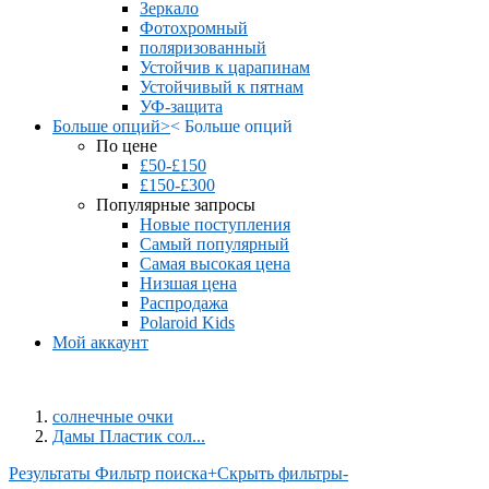
Зеркало
Фотохромный
поляризованный
Устойчив к царапинам
Устойчивый к пятнам
УФ-защита
Больше опций
>
<
Больше опций
По цене
£50-£150
£150-£300
Популярные запросы
Новые поступления
Самый популярный
Самая высокая цена
Низшая цена
Распродажа
Polaroid Kids
Мой аккаунт
солнечные очки
Дамы Пластик сол...
Результаты Фильтр поиска
+
Скрыть фильтры
-