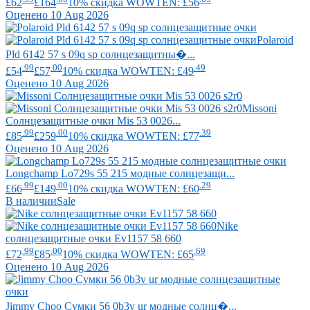
£62
£164
10% скидка WOWTEN: £56
Оценено 10 Aug 2026
Polaroid
Pld 6142 57 s 09q sp солнцезащитны�...
.99
.00
.49
£54
£57
10% скидка WOWTEN: £49
Оценено 10 Aug 2026
Missoni
Солнцезащитные очки Mis 53 0026...
.99
.00
.39
£85
£259
10% скидка WOWTEN: £77
Оценено 10 Aug 2026
Longchamp
Lo729s 55 215 модные солнцезащи...
.99
.00
.29
£66
£149
10% скидка WOWTEN: £60
В наличии
Sale
Nike
солнцезащитные очки Ev1157 58 660
.99
.00
.69
£72
£85
10% скидка WOWTEN: £65
Оценено 10 Aug 2026
Jimmy Choo
Сумки 56 0b3v ur модные солнц�...