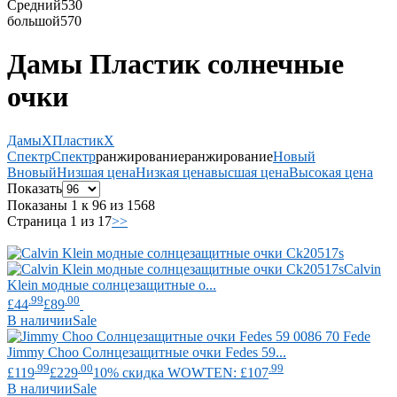
Средний
530
большой
570
Дамы Пластик солнечные
очки
Дамы
X
Пластик
X
Спектр
Спектр
ранжирование
ранжирование
Новый
В
новый
Низшая цена
Низкая цена
высшая цена
Высокая цена
Показать
Показаны 1 к 96 из 1568
Страница 1 из 17
>>
Calvin
Klein
модные солнцезащитные о...
.99
.00
£44
£89
В наличии
Sale
Jimmy Choo
Солнцезащитные очки Fedes 59...
.99
.00
.99
£119
£229
10% скидка WOWTEN: £107
В наличии
Sale