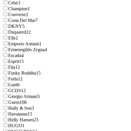
Cebe
3
Champion
1
Converse
2
Costa Del Mar
7
DKNY
5
Dsquared2
2
Elle
2
Emporio Armani
1
Ermenegildo Zegna
4
Escada
4
Esprit
15
Fila
12
Funky Buddha
15
Furla
12
Gant
6
GCDS
12
Giorgio Armani
5
Guess
108
Hally & Son
3
Havaianas
15
Helly Hansen
23
HUGO
1