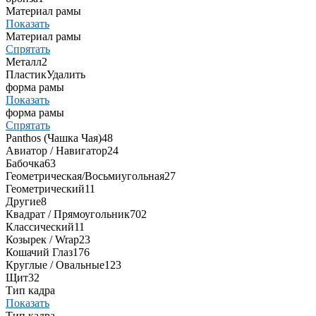
Материал рамы
Показать
Материал рамы
Спрятать
Металл
2
Пластик
Удалить
форма рамы
Показать
форма рамы
Спрятать
Panthos (Чашка Чая)
48
Авиатор / Навигатор
24
Бабочка
63
Геометрическая/Восьмиугольная
27
Геометрический
11
Другие
8
Квадрат / Прямоугольник
702
Классический
11
Козырек / Wrap
23
Кошачий Глаз
176
Круглые / Овальные
123
Щит
32
Тип кадра
Показать
Тип кадра