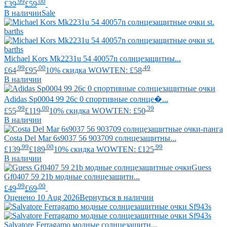
.99
.00
£39
£59
В наличии
Sale
Michael Kors
Mk2231u 54 40057n солнцезащитны...
.99
.00
.49
£64
£95
10% скидка WOWTEN: £58
В наличии
Adidas
Sp0004 99 26c 0 спортивные солнце�...
.99
.00
.39
£55
£119
10% скидка WOWTEN: £50
В наличии
Costa Del Mar
6s9037 56 903709 солнцезащитны...
.99
.00
.99
£139
£189
10% скидка WOWTEN: £125
В наличии
Guess
Gf0407 59 21b модные солнцезащитн...
.99
.00
£49
£69
Оценено 10 Aug 2026
Вернуться в наличии
Salvatore Ferragamo
модные солнцезащитн...