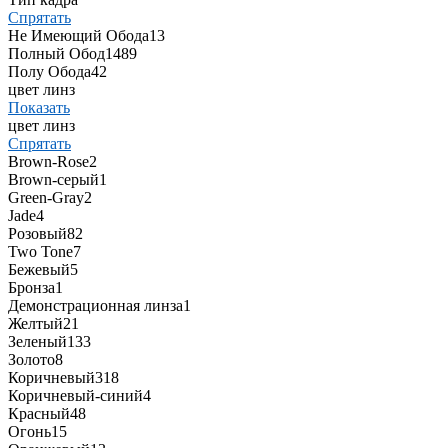
Спрятать
Не Имеющий Обода
13
Полный Обод
1489
Полу Обода
42
цвет линз
Показать
цвет линз
Спрятать
Brown-Rose
2
Brown-серый
1
Green-Gray
2
Jade
4
Pозовый
82
Two Tone
7
Бежевый
5
Бронза
1
Демонстрационная линза
1
Желтый
21
Зеленый
133
Золото
8
Коричневый
318
Коричневый-синий
4
Красный
48
Огонь
15