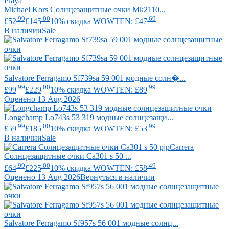
Michael Kors
Солнцезащитные очки Mk2110...
.99
.00
.69
£52
£145
10% скидка WOWTEN: £47
В наличии
Sale
Salvatore Ferragamo
Sf739sa 59 001 модные солн�...
.99
.00
.99
£99
£229
10% скидка WOWTEN: £89
Оценено 13 Aug 2026
Longchamp
Lo743s 53 319 модные солнцезащи...
.99
.00
.99
£59
£185
10% скидка WOWTEN: £53
В наличии
Sale
Carrera
Солнцезащитные очки Ca301 s 50 ...
.99
.00
.49
£64
£225
10% скидка WOWTEN: £58
Оценено 13 Aug 2026
Вернуться в наличии
Salvatore Ferragamo
Sf957s 56 001 модные солнц...