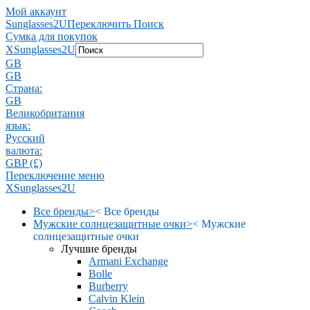
Мой аккаунт
Sunglasses2U
Переключить Поиск
Сумка для покупок
X
Sunglasses2U
GB
GB
Страна:
GB
Великобритания
язык:
Pусский
валюта:
GBP (£)
Переключение меню
X
Sunglasses2U
Все бренды
>
<
Все бренды
Мужские солнцезащитные очки
>
<
Мужские
солнцезащитные очки
Лучшие бренды
Armani Exchange
Bolle
Burberry
Calvin Klein