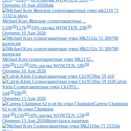
Оценено 10 Aug 2026
Sale
Michael Kors
Женские солнцезащитные ...
.99
.00
.99
£109
£176
10% скидка WOWTEN: £98
Оценено 10 Aug 2026
Michael Kors
солнцезащитные очки Mk2132...
.99
.00
.99
£99
£125
10% скидка WOWTEN: £89
Оценено 10 Aug 2026
Calvin
Klein
Солнцезащитные очки Ck1953...
.99
.00
£44
£89
Оценено 13 Aug 2026
Carrera
Champion
62 n oit 9o очки Champion
.99
.00
.49
£64
£150
10% скидка WOWTEN: £58
Оценено 13 Aug 2026
Вернуться в наличии