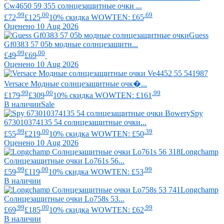
Cw4650 59 355 солнцезащитные очки ...
.99
.00
.69
£72
£125
10% скидка WOWTEN: £65
Оценено 10 Aug 2026
Guess
Gf0383 57 05b модные солнцезащитн...
.99
.00
£49
£69
Оценено 10 Aug 2026
Versace
Модные солнцезащитные очк�...
.99
.00
.99
£179
£309
10% скидка WOWTEN: £161
В наличии
Sale
Spy
673010374135 54 солнцезащитные очки...
.99
.00
.39
£55
£219
10% скидка WOWTEN: £50
Оценено 10 Aug 2026
Longchamp
Солнцезащитные очки Lo761s 56...
.99
.00
.99
£59
£119
10% скидка WOWTEN: £53
В наличии
Longchamp
Солнцезащитные очки Lo758s 53...
.99
.00
.99
£69
£185
10% скидка WOWTEN: £62
В наличии