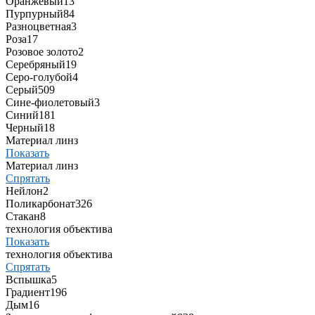
Оранжевый
13
Пурпурный
84
Разноцветная
3
Роза
17
Розовое золото
2
Серебряный
19
Серо-голубой
4
Серый
509
Сине-фиолетовый
3
Синий
181
Черный
18
Материал линз
Показать
Материал линз
Спрятать
Нейлон
2
Поликарбонат
326
Стакан
8
технология объектива
Показать
технология объектива
Спрятать
Вспышка
5
Градиент
196
Дым
16