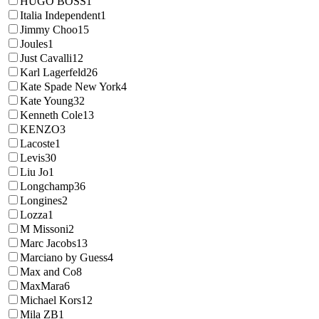
HUGO BOSS
1
Italia Independent
1
Jimmy Choo
15
Joules
1
Just Cavalli
12
Karl Lagerfeld
26
Kate Spade New York
4
Kate Young
32
Kenneth Cole
13
KENZO
3
Lacoste
1
Levis
30
Liu Jo
1
Longchamp
36
Longines
2
Lozza
1
M Missoni
2
Marc Jacobs
13
Marciano by Guess
4
Max and Co
8
MaxMara
6
Michael Kors
12
Mila ZB
1