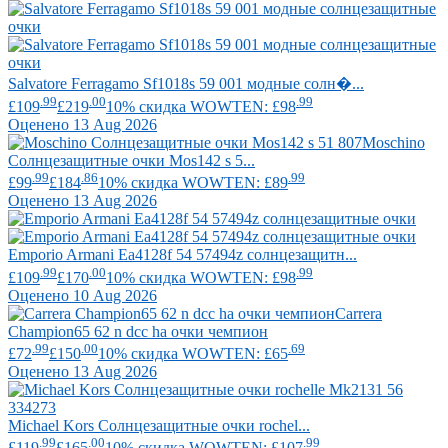
Salvatore Ferragamo
Sf1018s 59 001 модные солн�...
.99
.00
.99
£109
£219
10% скидка WOWTEN: £98
Оценено 13 Aug 2026
Moschino
Солнцезащитные очки Mos142 s 5...
.99
.86
.99
£99
£184
10% скидка WOWTEN: £89
Оценено 13 Aug 2026
Emporio Armani
Ea4128f 54 57494z солнцезащитн...
.99
.00
.99
£109
£170
10% скидка WOWTEN: £98
Оценено 10 Aug 2026
Carrera
Champion65 62 n dcc ha очки чемпион
.99
.00
.69
£72
£150
10% скидка WOWTEN: £65
Оценено 13 Aug 2026
Michael Kors
Солнцезащитные очки rochel...
.99
.00
.99
£119
£165
10% скидка WOWTEN: £107