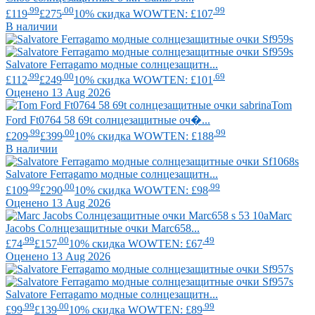
.99
.00
.99
£119
£275
10% скидка WOWTEN: £107
В наличии
Salvatore Ferragamo
модные солнцезащитн...
.99
.00
.69
£112
£249
10% скидка WOWTEN: £101
Оценено 13 Aug 2026
Tom
Ford
Ft0764 58 69t солнцезащитные оч�...
.99
.00
.99
£209
£399
10% скидка WOWTEN: £188
В наличии
Salvatore Ferragamo
модные солнцезащитн...
.99
.00
.99
£109
£290
10% скидка WOWTEN: £98
Оценено 13 Aug 2026
Marc
Jacobs
Солнцезащитные очки Marc658...
.99
.00
.49
£74
£157
10% скидка WOWTEN: £67
Оценено 13 Aug 2026
Salvatore Ferragamo
модные солнцезащитн...
.99
.00
.99
£99
£139
10% скидка WOWTEN: £89