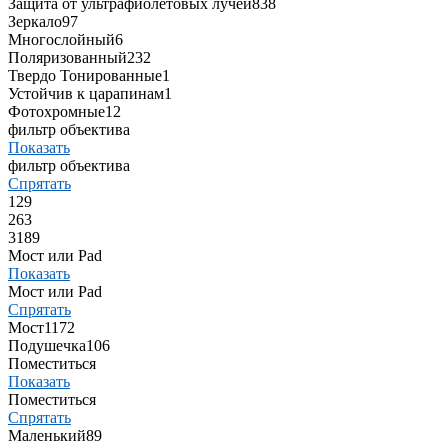
Защита от ультрафиолетовых лучей
838
Зеркало
97
Многослойный
6
Поляризованный
232
Твердо Тонированные
1
Устойчив к царапинам
1
Фотохромные
12
фильтр объектива
Показать
фильтр объектива
Спрятать
1
29
2
63
3
189
Мост или Pad
Показать
Мост или Pad
Спрятать
Мост
1172
Подушечка
106
Поместиться
Показать
Поместиться
Спрятать
Маленький
89