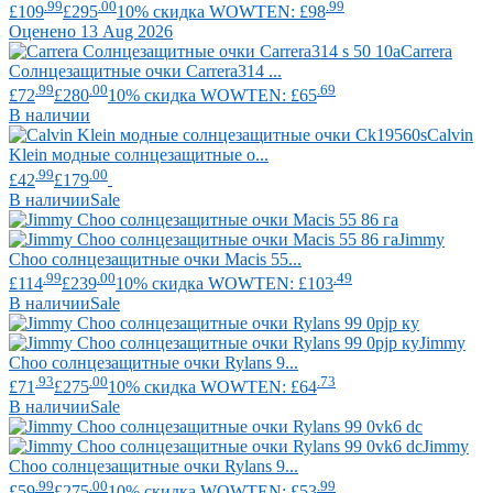
.99
.00
.99
£109
£295
10% скидка WOWTEN: £98
Оценено 13 Aug 2026
Carrera
Солнцезащитные очки Carrera314 ...
.99
.00
.69
£72
£280
10% скидка WOWTEN: £65
В наличии
Calvin
Klein
модные солнцезащитные о...
.99
.00
£42
£179
В наличии
Sale
Jimmy
Choo
солнцезащитные очки Macis 55...
.99
.00
.49
£114
£239
10% скидка WOWTEN: £103
В наличии
Sale
Jimmy
Choo
солнцезащитные очки Rylans 9...
.93
.00
.73
£71
£275
10% скидка WOWTEN: £64
В наличии
Sale
Jimmy
Choo
солнцезащитные очки Rylans 9...
.99
.00
.99
£59
£275
10% скидка WOWTEN: £53