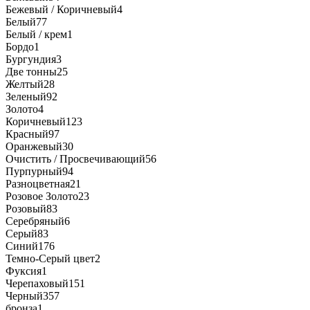
Бежевый / Коричневый
4
Белый
77
Белый / крем
1
Бордо
1
Бургундия
3
Две тонны
25
Желтый
28
Зеленый
92
Золото
4
Коричневый
123
Красный
97
Оранжевый
30
Очистить / Просвечивающий
56
Пурпурный
94
Разноцветная
21
Розовое Золото
23
Розовый
83
Серебряный
6
Серый
83
Синий
176
Темно-Серый цвет
2
Фуксия
1
Черепаховый
151
Черный
357
бронза
1