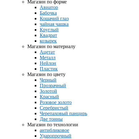
Магазин по форме
Авиатор
Бабочка
Кошачий глаз
чайная чашка
Круглый
Квадрат
козырек
Магазин по материалу
Ацетат
Металл
Нейлон
Пластик
Магазин по цвету
Черный
Прозрачный
Золотой
Красный
Розовое золото
Серебристый
Черепаховый панцирь
Две тонны
Магазин по технологии
антибликовое
Ударопрочный