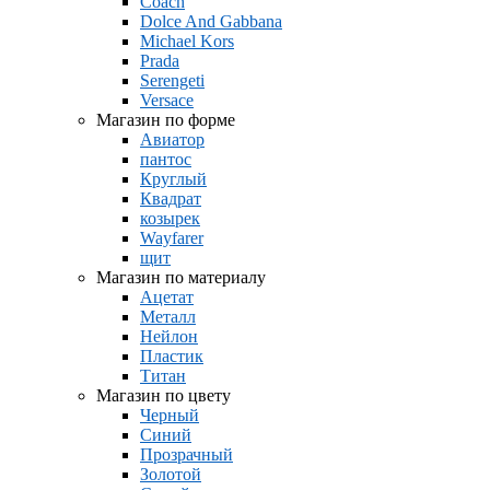
Coach
Dolce And Gabbana
Michael Kors
Prada
Serengeti
Versace
Магазин по форме
Авиатор
пантос
Круглый
Квадрат
козырек
Wayfarer
щит
Магазин по материалу
Ацетат
Металл
Нейлон
Пластик
Титан
Магазин по цвету
Черный
Синий
Прозрачный
Золотой