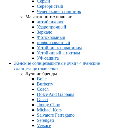
Серый
Серебристый
Черепаховый панцирь
Магазин по технологии
антибликовое
Ударопрочный
Зеркало
Фотохромный
поляризованный
Устойчив к царапинам
Устойчивый к пятнам
УФ-защита
Женские солнцезащитные очки
>
<
Женские
солнцезащитные очки
Лучшие бренды
Bolle
Burberry
Coach
Dolce And Gabbana
Gucci
Jimmy Choo
Michael Kors
Salvatore Ferragamo
Serengeti
Versace