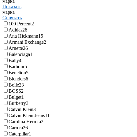
марка
Показать
марка
Спрятать
100 Percent
2
Adidas
26
Ana Hickmann
15
Armani Exchange
2
Arnette
26
Balenciaga
1
Bally
4
Barbour
5
Benetton
5
Blenders
6
Bolle
23
BOSS
2
Bulget
1
Burberry
3
Calvin Klein
31
Calvin Klein Jeans
11
Carolina Herrera
2
Carrera
26
Caterpillar
1