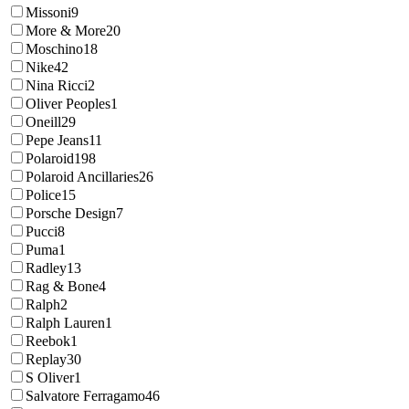
Missoni
9
More & More
20
Moschino
18
Nike
42
Nina Ricci
2
Oliver Peoples
1
Oneill
29
Pepe Jeans
11
Polaroid
198
Polaroid Ancillaries
26
Police
15
Porsche Design
7
Pucci
8
Puma
1
Radley
13
Rag & Bone
4
Ralph
2
Ralph Lauren
1
Reebok
1
Replay
30
S Oliver
1
Salvatore Ferragamo
46