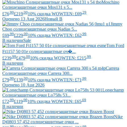
Moschino
Солнцезащитные очки Mos131 s 5...
.99
.00
.29
£76
£219
10% скидка WOWTEN: £69
Оценено 13 Aug 2026
Новый В
Jimmy
Choo
солнцезащитные очки Nadias 5...
.99
.00
.99
£69
£229
10% скидка WOWTEN: £62
В наличии
Sale
Tom Ford
Ft1157 50 01e солнцезащитные оч�...
.99
.00
.99
£239
£479
10% скидка WOWTEN: £215
В наличии
Carrera
Солнцезащитные очки Carrera 300...
.99
.00
.99
£79
£139
10% скидка WOWTEN: £71
Оценено 10 Aug 2026
Longchamp
Солнцезащитные очки Lo758s 53...
.99
.00
.69
£72
£119
10% скидка WOWTEN: £65
В наличии
Nike
Dj0803 57 452 солнцезащитные очки ...
.99
.00
.69