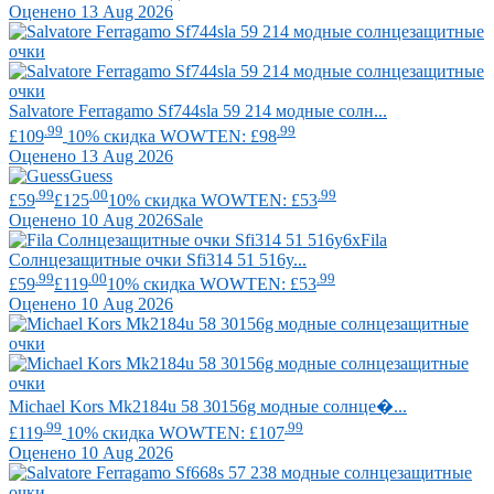
Оценено 13 Aug 2026
Salvatore Ferragamo
Sf744sla 59 214 модные солн...
.99
.99
£109
10% скидка WOWTEN: £98
Оценено 13 Aug 2026
Guess
.99
.00
.99
£59
£125
10% скидка WOWTEN: £53
Оценено 10 Aug 2026
Sale
Fila
Солнцезащитные очки Sfi314 51 516y...
.99
.00
.99
£59
£119
10% скидка WOWTEN: £53
Оценено 10 Aug 2026
Michael Kors
Mk2184u 58 30156g модные солнце�...
.99
.99
£119
10% скидка WOWTEN: £107
Оценено 10 Aug 2026