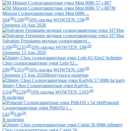
M
Missoni
Солнцезащитные очки Mmi 0086 ...
.99
.00
.49
£64
£109
10% скидка WOWTEN: £58
Оценено 10 Aug 2026
Salvatore Ferragamo
модные солнцезащитн...
.99
.00
.99
£109
£235
10% скидка WOWTEN: £98
Оценено 13 Aug 2026
Jimmy
Choo
солнцезащитные очки Letis 62...
.99
.00
.99
£99
£355
10% скидка WOWTEN: £89
Оценено 13 Aug 2026
Вернуться в наличии
Jimmy Choo
Солнцезащитные очки Karlyfs ...
.99
.00
.49
£114
£229
10% скидка WOWTEN: £103
В наличии
Polaroid
Солнцезащитные очки Pld6192 s ...
.99
.00
£42
£49
В наличии
Jimmy
Choo
солнцезащитные очки Camis 56...