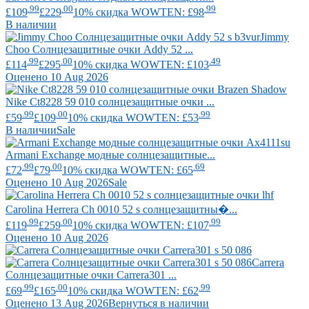
.99
.00
.99
£109
£229
10% скидка WOWTEN: £98
В наличии
Jimmy
Choo
Солнцезащитные очки Addy 52 ...
.99
.00
.49
£114
£295
10% скидка WOWTEN: £103
Оценено 10 Aug 2026
Nike
Ct8228 59 010 солнцезащитные очки ...
.99
.00
.99
£59
£109
10% скидка WOWTEN: £53
В наличии
Sale
Armani Exchange
модные солнцезащитные...
.99
.00
.69
£72
£79
10% скидка WOWTEN: £65
Оценено 10 Aug 2026
Sale
Carolina Herrera
Ch 0010 52 s солнцезащитны�...
.99
.00
.99
£119
£259
10% скидка WOWTEN: £107
Оценено 10 Aug 2026
Carrera
Солнцезащитные очки Carrera301 ...
.99
.00
.99
£69
£165
10% скидка WOWTEN: £62
Оценено 13 Aug 2026
Вернуться в наличии