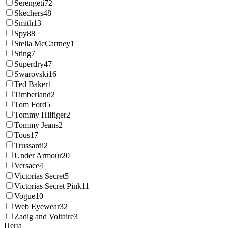
Serengeti
72
Skechers
48
Smith
13
Spy
88
Stella McCartney
1
Sting
7
Superdry
47
Swarovski
16
Ted Baker
1
Timberland
2
Tom Ford
5
Tommy Hilfiger
2
Tommy Jeans
2
Tous
17
Trussardi
2
Under Armour
20
Versace
4
Victorias Secret
5
Victorias Secret Pink
11
Vogue
10
Web Eyewear
32
Zadig and Voltaire
3
Цена