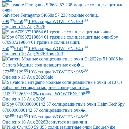
Salvatore Ferragamo
Sf668s 57 238 модные солнц...
.99
.00
.99
£99
£259
10% скидка WOWTEN: £89
Оценено 13 Aug 2026
Spy
670937219864 61 грязные солнцезащит...
.99
.00
.89
£50
£141
10% скидка WOWTEN: £45
Оценено 10 Aug 2026
Новый В
Carrera
Модные солнцезащитные очк�...
.99
.00
.69
£72
£129
10% скидка WOWTEN: £65
Оценено 13 Aug 2026
Sale
Salvatore Ferragamo
модные солнцезащитн...
.99
.00
.99
£109
£265
10% скидка WOWTEN: £98
Оценено 13 Aug 2026
Spy
6700000000142 57 солнцезащитные очк�...
.99
.00
.89
£50
£141
10% скидка WOWTEN: £45
Оценено 10 Aug 2026
Вернуться в наличии
Nike