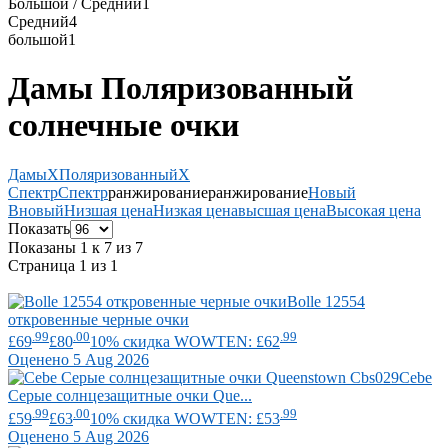
Большой / Средний
1
Средний
4
большой
1
Дамы Поляризованный
солнечные очки
Дамы
X
Поляризованный
X
Спектр
Спектр
ранжирование
ранжирование
Новый
В
новый
Низшая цена
Низкая цена
высшая цена
Высокая цена
Показать
Показаны 1 к 7 из 7
Страница 1 из 1
Bolle
12554
откровенные черные очки
.99
.00
.99
£69
£80
10% скидка WOWTEN: £62
Оценено 5 Aug 2026
Cebe
Серые солнцезащитные очки Que...
.99
.00
.99
£59
£63
10% скидка WOWTEN: £53
Оценено 5 Aug 2026