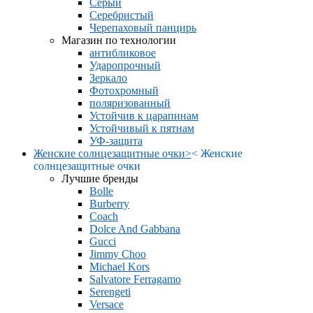
Серый
Серебристый
Черепаховый панцирь
Магазин по технологии
антибликовое
Ударопрочный
Зеркало
Фотохромный
поляризованный
Устойчив к царапинам
Устойчивый к пятнам
УФ-защита
Женские солнцезащитные очки
>
<
Женские
солнцезащитные очки
Лучшие бренды
Bolle
Burberry
Coach
Dolce And Gabbana
Gucci
Jimmy Choo
Michael Kors
Salvatore Ferragamo
Serengeti
Versace