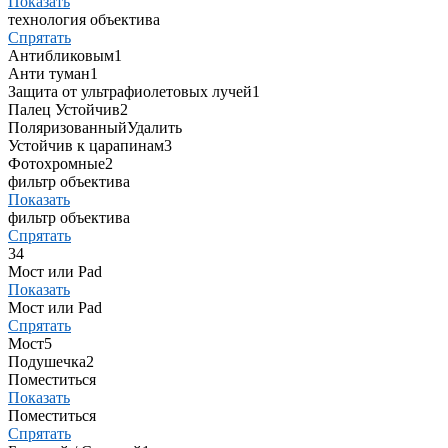
Показать
технология объектива
Спрятать
Антибликовым
1
Анти туман
1
Защита от ультрафиолетовых лучей
1
Палец Устойчив
2
Поляризованный
Удалить
Устойчив к царапинам
3
Фотохромные
2
фильтр объектива
Показать
фильтр объектива
Спрятать
3
4
Мост или Pad
Показать
Мост или Pad
Спрятать
Мост
5
Подушечка
2
Поместиться
Показать
Поместиться
Спрятать