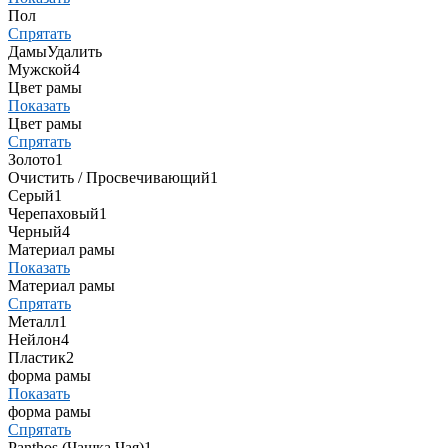
Пол
Спрятать
Дамы
Удалить
Мужской
4
Цвет рамы
Показать
Цвет рамы
Спрятать
Золото
1
Очистить / Просвечивающий
1
Серый
1
Черепаховый
1
Черный
4
Материал рамы
Показать
Материал рамы
Спрятать
Металл
1
Нейлон
4
Пластик
2
форма рамы
Показать
форма рамы
Спрятать
Panthos (Чашка Чая)
1