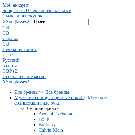
Мой аккаунт
Sunglasses2U
Переключить Поиск
Сумка для покупок
X
Sunglasses2U
GB
GB
Страна:
GB
Великобритания
язык:
Pусский
валюта:
GBP (£)
Переключение меню
X
Sunglasses2U
Все бренды
>
<
Все бренды
Мужские солнцезащитные очки
>
<
Мужские
солнцезащитные очки
Лучшие бренды
Armani Exchange
Bolle
Burberry
Calvin Klein