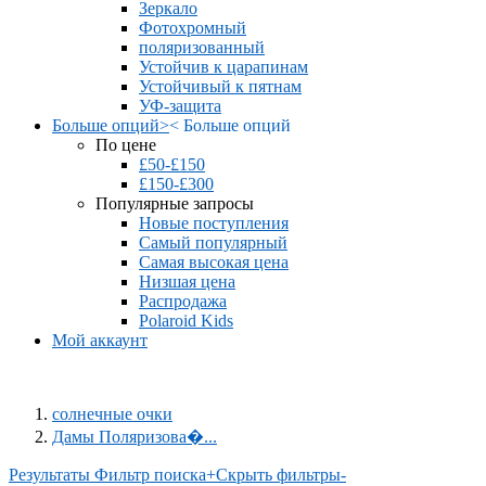
Зеркало
Фотохромный
поляризованный
Устойчив к царапинам
Устойчивый к пятнам
УФ-защита
Больше опций
>
<
Больше опций
По цене
£50-£150
£150-£300
Популярные запросы
Новые поступления
Самый популярный
Самая высокая цена
Низшая цена
Распродажа
Polaroid Kids
Мой аккаунт
солнечные очки
Дамы Поляризова�...
Результаты Фильтр поиска
+
Скрыть фильтры
-