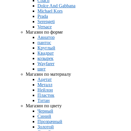
Coach
Dolce And Gabbana
Michael Kors
Prada
Serengeti
Versace
Магазин по форме
Авиатор
пантос
Круглый
Квадрат
козырек
Wayfarer
щит
Магазин по материалу
Ацетат
Металл
Нейлон
Пластик
Титан
Магазин по цвету
Черный
Синий
Прозрачный
Золотой