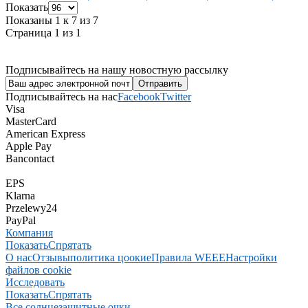
Показать
Показаны 1 к 7 из 7
Страница 1 из 1
Подписывайтесь на нашу новостную рассылку
Подписывайтесь на нас
Facebook
Twitter
Visa
MasterCard
American Express
Apple Pay
Bancontact
EPS
Klarna
Przelewy24
PayPal
Компания
Показать
Спрятать
О нас
Отзывы
политика цоокие
Правила WEEE
Настройки
файлов cookie
Исследовать
Показать
Спрятать
Все солнцезащитные очки