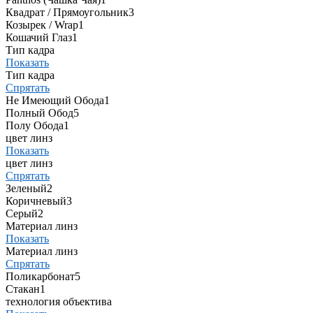
Квадрат / Прямоугольник
3
Козырек / Wrap
1
Кошачий Глаз
1
Тип кадра
Показать
Тип кадра
Спрятать
Не Имеющий Обода
1
Полный Обод
5
Полу Обода
1
цвет линз
Показать
цвет линз
Спрятать
Зеленый
2
Коричневый
3
Серый
2
Материал линз
Показать
Материал линз
Спрятать
Поликарбонат
5
Стакан
1
технология объектива