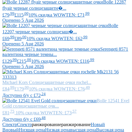
Bolle
12287
flyair черные солнцезащитн�...
.99
.00
.99
£79
£115
10% скидка WOWTEN: £71
Оценено 5 Aug 2026
Bolle
12207 черные черные солнцезащ�...
.99
.00
.99
£69
£89
10% скидка WOWTEN: £62
Оценено 5 Aug 2026
Serengeti
8571
валентина черные темны...
.99
.00
.99
£129
£215
10% скидка WOWTEN: £116
Оценено 5 Aug 2026
Michael Kors
Солнцезащитные очки rochel...
.99
.00
.49
£84
£179
10% скидка WOWTEN: £76
.24
Доступно б/у с £72
Bolle
12541 Evel
Gold солнцезащитные очк...
.75
.57
£81
10% скидка WOWTEN: £73
.48
Доступно б/у с £69
Спектр
Спектр
ранжирование
ранжирование
Новый
В
новый
Низшая цена
Низкая цена
высшая цена
Высокая цена