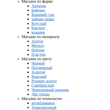
Магазин по форме
Авиатор
Бабочка
Кошачий глаз
чайная чашка
Круглый
Квадрат
козырек
Магазин по материалу
Ацетат
Металл
Нейлон
Пластик
Магазин по цвету
Черный
Прозрачный
Золотой
Красный
Розовое золото
Серебристый
Черепаховый панцирь
Две тонны
Магазин по технологии
антибликовое
Ударопрочный