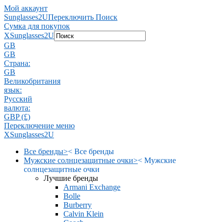
Мой аккаунт
Sunglasses2U
Переключить Поиск
Сумка для покупок
X
Sunglasses2U
GB
GB
Страна:
GB
Великобритания
язык:
Pусский
валюта:
GBP (£)
Переключение меню
X
Sunglasses2U
Все бренды
>
<
Все бренды
Мужские солнцезащитные очки
>
<
Мужские
солнцезащитные очки
Лучшие бренды
Armani Exchange
Bolle
Burberry
Calvin Klein