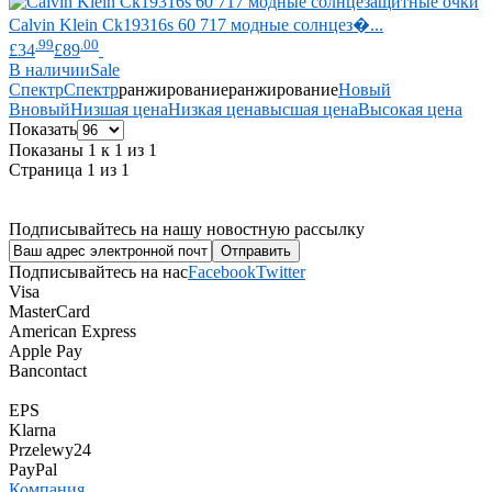
Calvin Klein
Ck19316s 60 717 модные солнцез�...
.99
.00
£34
£89
В наличии
Sale
Спектр
Спектр
ранжирование
ранжирование
Новый
В
новый
Низшая цена
Низкая цена
высшая цена
Высокая цена
Показать
Показаны 1 к 1 из 1
Страница 1 из 1
Подписывайтесь на нашу новостную рассылку
Подписывайтесь на нас
Facebook
Twitter
Visa
MasterCard
American Express
Apple Pay
Bancontact
EPS
Klarna
Przelewy24
PayPal
Компания