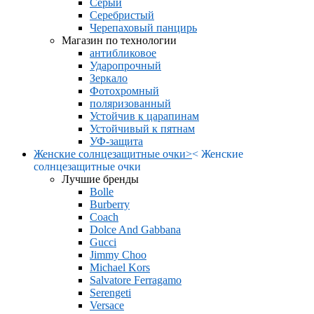
Серый
Серебристый
Черепаховый панцирь
Магазин по технологии
антибликовое
Ударопрочный
Зеркало
Фотохромный
поляризованный
Устойчив к царапинам
Устойчивый к пятнам
УФ-защита
Женские солнцезащитные очки
>
<
Женские
солнцезащитные очки
Лучшие бренды
Bolle
Burberry
Coach
Dolce And Gabbana
Gucci
Jimmy Choo
Michael Kors
Salvatore Ferragamo
Serengeti
Versace