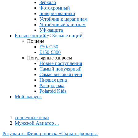
Зеркало
Фотохромный
поляризованный
Устойчив к царапинам
Устойчивый к пятнам
УФ-защита
Больше опций
>
<
Больше опций
По цене
£50-£150
£150-£300
Популярные запросы
Новые поступления
Самый популярный
Самая высокая цена
Низшая цена
Распродажа
Polaroid Kids
Мой аккаунт
солнечные очки
Мужской Авиатор ...
Результаты Фильтр поиска
+
Скрыть фильтры
-