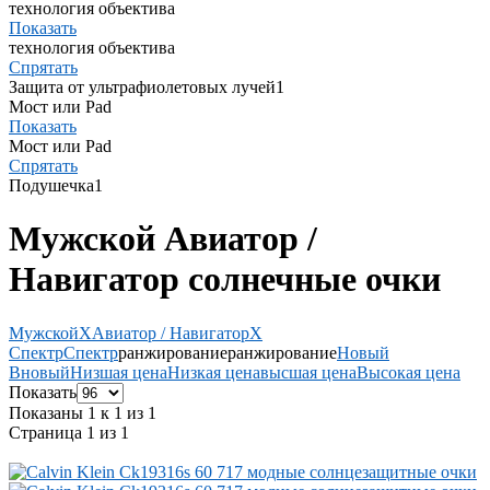
технология объектива
Показать
технология объектива
Спрятать
Защита от ультрафиолетовых лучей
1
Мост или Pad
Показать
Мост или Pad
Спрятать
Подушечка
1
Мужской Авиатор /
Навигатор солнечные очки
Мужской
X
Авиатор / Навигатор
X
Спектр
Спектр
ранжирование
ранжирование
Новый
В
новый
Низшая цена
Низкая цена
высшая цена
Высокая цена
Показать
Показаны 1 к 1 из 1
Страница 1 из 1