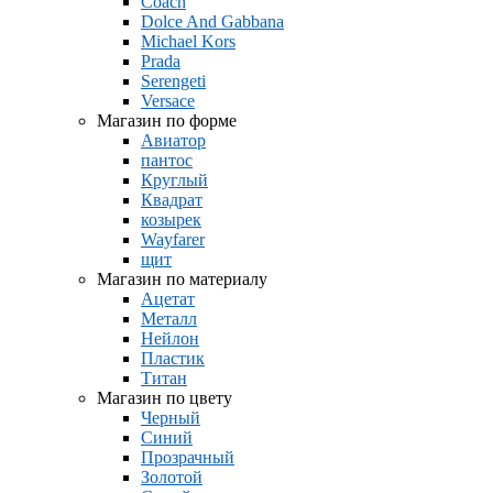
Coach
Dolce And Gabbana
Michael Kors
Prada
Serengeti
Versace
Магазин по форме
Авиатор
пантос
Круглый
Квадрат
козырек
Wayfarer
щит
Магазин по материалу
Ацетат
Металл
Нейлон
Пластик
Титан
Магазин по цвету
Черный
Синий
Прозрачный
Золотой