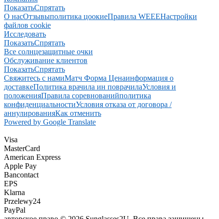
Показать
Спрятать
О нас
Отзывы
политика цоокие
Правила WEEE
Настройки
файлов cookie
Исследовать
Показать
Спрятать
Все солнцезащитные очки
Обслуживание клиентов
Показать
Спрятать
Свяжитесь с нами
Матч Форма Цена
информация о
доставке
Политика врачила ин поврачила
Условия и
положения
Правила соревнований
политика
конфиденциальности
Условия отказа от договора /
аннулирования
Как отменить
Powered by Google Translate
Visa
MasterCard
American Express
Apple Pay
Bancontact
EPS
Klarna
Przelewy24
PayPal
авторское право © 2026 Sunglasses2U. Все права защищены.