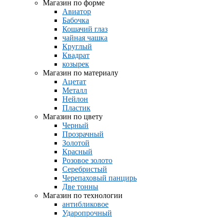
Магазин по форме
Авиатор
Бабочка
Кошачий глаз
чайная чашка
Круглый
Квадрат
козырек
Магазин по материалу
Ацетат
Металл
Нейлон
Пластик
Магазин по цвету
Черный
Прозрачный
Золотой
Красный
Розовое золото
Серебристый
Черепаховый панцирь
Две тонны
Магазин по технологии
антибликовое
Ударопрочный