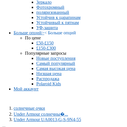
Зеркало
Фотохромный
поляризованный
Устойчив к царапинам
Устойчивый к пятнам
УФ-защита
Больше опций
>
<
Больше опций
По цене
£50-£150
£150-£300
Популярные запросы
Новые поступления
Самый популярный
Самая высокая цена
Низшая цена
Распродажа
Polaroid Kids
Мой аккаунт
солнечные очки
Under Armour солнечны�...
Under Armour UA0013-G-S-9N4-55