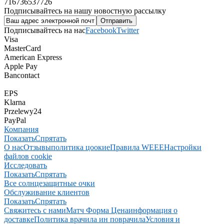
716736537726
Подписывайтесь на нашу новостную рассылку
Подписывайтесь на нас
Facebook
Twitter
Visa
MasterCard
American Express
Apple Pay
Bancontact
EPS
Klarna
Przelewy24
PayPal
Компания
Показать
Спрятать
О нас
Отзывы
политика цоокие
Правила WEEE
Настройки
файлов cookie
Исследовать
Показать
Спрятать
Все солнцезащитные очки
Обслуживание клиентов
Показать
Спрятать
Свяжитесь с нами
Матч Форма Цена
информация о
доставке
Политика врачила ин поврачила
Условия и