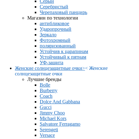
Серый
Серебристый
Черепаховый панцирь
Магазин по технологии
антибликовое
Ударопрочный
Зеркало
Фотохромный
поляризованный
Устойчив к царапинам
Устойчивый к пятнам
УФ-защита
Женские солнцезащитные очки
>
<
Женские
солнцезащитные очки
Лучшие бренды
Bolle
Burberry
Coach
Dolce And Gabbana
Gucci
Jimmy Choo
Michael Kors
Salvatore Ferragamo
Serengeti
Versace