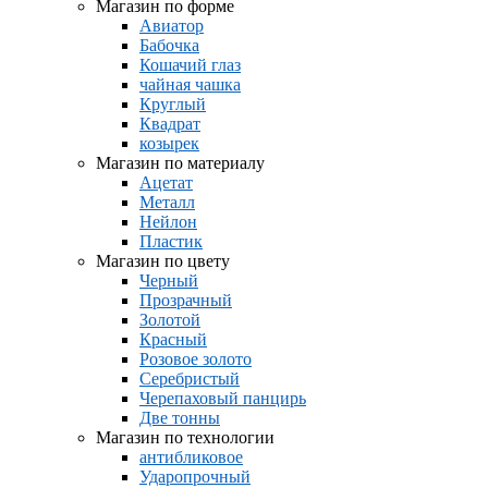
Магазин по форме
Авиатор
Бабочка
Кошачий глаз
чайная чашка
Круглый
Квадрат
козырек
Магазин по материалу
Ацетат
Металл
Нейлон
Пластик
Магазин по цвету
Черный
Прозрачный
Золотой
Красный
Розовое золото
Серебристый
Черепаховый панцирь
Две тонны
Магазин по технологии
антибликовое
Ударопрочный