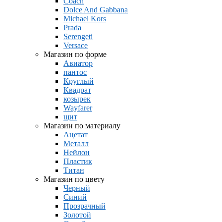
Coach
Dolce And Gabbana
Michael Kors
Prada
Serengeti
Versace
Магазин по форме
Авиатор
пантос
Круглый
Квадрат
козырек
Wayfarer
щит
Магазин по материалу
Ацетат
Металл
Нейлон
Пластик
Титан
Магазин по цвету
Черный
Синий
Прозрачный
Золотой