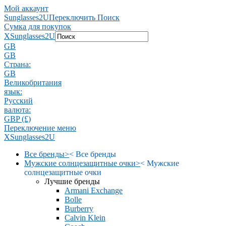
Мой аккаунт
Sunglasses2U
Переключить Поиск
Сумка для покупок
X
Sunglasses2U
GB
GB
Страна:
GB
Великобритания
язык:
Pусский
валюта:
GBP (£)
Переключение меню
X
Sunglasses2U
Все бренды
>
<
Все бренды
Мужские солнцезащитные очки
>
<
Мужские
солнцезащитные очки
Лучшие бренды
Armani Exchange
Bolle
Burberry
Calvin Klein