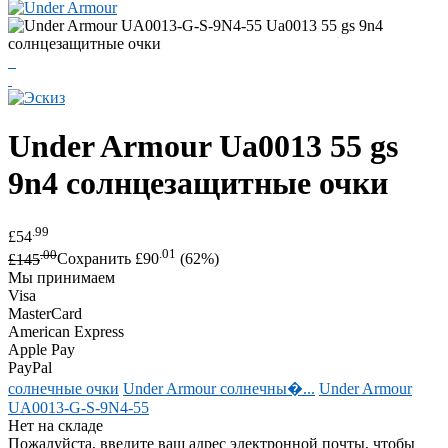
Under Armour
Ua0013 55 gs
9n4 солнцезащитные очки
.99
£54
.00
.01
£145
Сохранить £90
(62%)
Мы принимаем
Visa
MasterCard
American Express
Apple Pay
PayPal
солнечные очки
Under Armour солнечны�...
Under Armour
UA0013-G-S-9N4-55
Нет на складе
Пожалуйста, введите ваш адрес электронной почты, чтобы