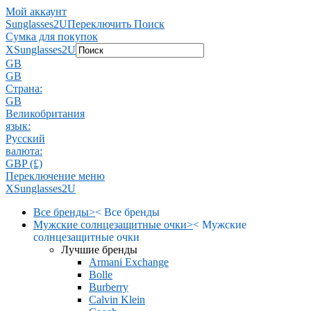
Мой аккаунт
Sunglasses2U
Переключить Поиск
Сумка для покупок
X
Sunglasses2U
GB
GB
Страна:
GB
Великобритания
язык:
Pусский
валюта:
GBP (£)
Переключение меню
X
Sunglasses2U
Все бренды
>
<
Все бренды
Мужские солнцезащитные очки
>
<
Мужские
солнцезащитные очки
Лучшие бренды
Armani Exchange
Bolle
Burberry
Calvin Klein