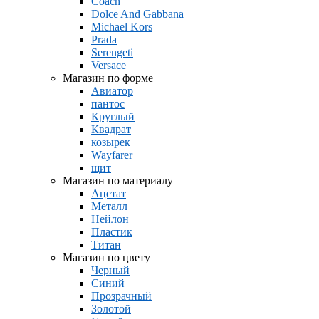
Coach
Dolce And Gabbana
Michael Kors
Prada
Serengeti
Versace
Магазин по форме
Авиатор
пантос
Круглый
Квадрат
козырек
Wayfarer
щит
Магазин по материалу
Ацетат
Металл
Нейлон
Пластик
Титан
Магазин по цвету
Черный
Синий
Прозрачный
Золотой