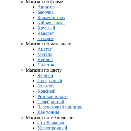
Магазин по форме
Авиатор
Бабочка
Кошачий глаз
чайная чашка
Круглый
Квадрат
козырек
Магазин по материалу
Ацетат
Металл
Нейлон
Пластик
Магазин по цвету
Черный
Прозрачный
Золотой
Красный
Розовое золото
Серебристый
Черепаховый панцирь
Две тонны
Магазин по технологии
антибликовое
Ударопрочный