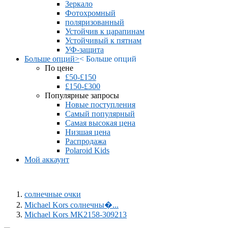
Зеркало
Фотохромный
поляризованный
Устойчив к царапинам
Устойчивый к пятнам
УФ-защита
Больше опций
>
<
Больше опций
По цене
£50-£150
£150-£300
Популярные запросы
Новые поступления
Самый популярный
Самая высокая цена
Низшая цена
Распродажа
Polaroid Kids
Мой аккаунт
солнечные очки
Michael Kors солнечны�...
Michael Kors MK2158-309213