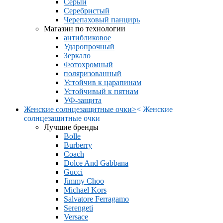
Серый
Серебристый
Черепаховый панцирь
Магазин по технологии
антибликовое
Ударопрочный
Зеркало
Фотохромный
поляризованный
Устойчив к царапинам
Устойчивый к пятнам
УФ-защита
Женские солнцезащитные очки
>
<
Женские
солнцезащитные очки
Лучшие бренды
Bolle
Burberry
Coach
Dolce And Gabbana
Gucci
Jimmy Choo
Michael Kors
Salvatore Ferragamo
Serengeti
Versace