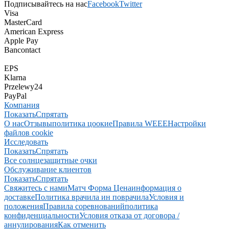
Подписывайтесь на нас
Facebook
Twitter
Visa
MasterCard
American Express
Apple Pay
Bancontact
EPS
Klarna
Przelewy24
PayPal
Компания
Показать
Спрятать
О нас
Отзывы
политика цоокие
Правила WEEE
Настройки
файлов cookie
Исследовать
Показать
Спрятать
Все солнцезащитные очки
Обслуживание клиентов
Показать
Спрятать
Свяжитесь с нами
Матч Форма Цена
информация о
доставке
Политика врачила ин поврачила
Условия и
положения
Правила соревнований
политика
конфиденциальности
Условия отказа от договора /
аннулирования
Как отменить