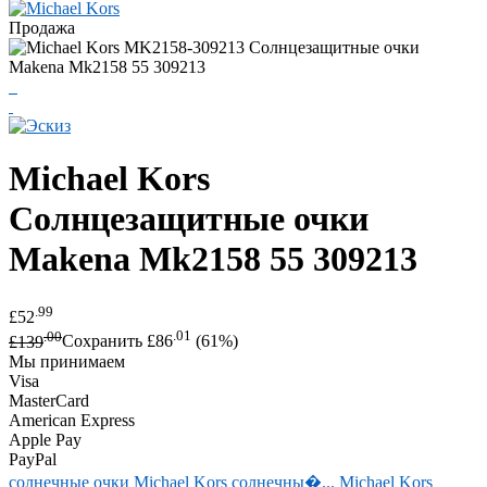
Продажа
Michael Kors
Солнцезащитные очки
Makena Mk2158 55 309213
.99
£52
.00
.01
£139
Сохранить £86
(61%)
Мы принимаем
Visa
MasterCard
American Express
Apple Pay
PayPal
солнечные очки
Michael Kors солнечны�...
Michael Kors