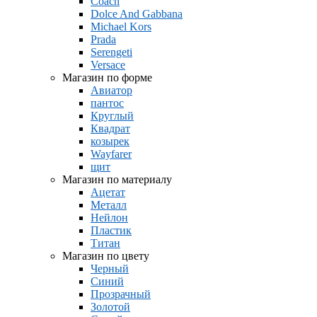
Coach
Dolce And Gabbana
Michael Kors
Prada
Serengeti
Versace
Магазин по форме
Авиатор
пантос
Круглый
Квадрат
козырек
Wayfarer
щит
Магазин по материалу
Ацетат
Металл
Нейлон
Пластик
Титан
Магазин по цвету
Черный
Синий
Прозрачный
Золотой