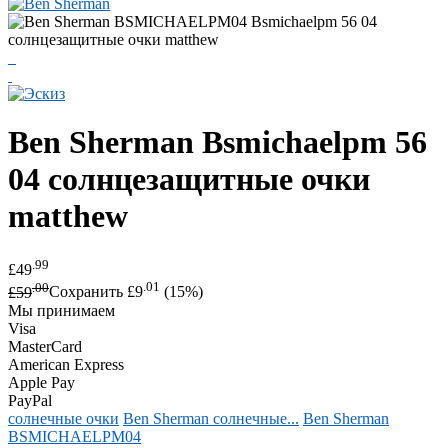
Ben Sherman
Bsmichaelpm 56
04 солнцезащитные очки
matthew
.99
£49
.00
.01
£59
Сохранить £9
(15%)
Мы принимаем
Visa
MasterCard
American Express
Apple Pay
PayPal
солнечные очки
Ben Sherman солнечные...
Ben Sherman
BSMICHAELPM04