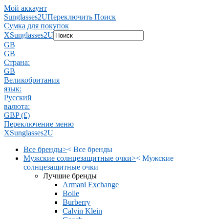
Мой аккаунт
Sunglasses2U
Переключить Поиск
Сумка для покупок
X
Sunglasses2U
GB
GB
Страна:
GB
Великобритания
язык:
Pусский
валюта:
GBP (£)
Переключение меню
X
Sunglasses2U
Все бренды
>
<
Все бренды
Мужские солнцезащитные очки
>
<
Мужские
солнцезащитные очки
Лучшие бренды
Armani Exchange
Bolle
Burberry
Calvin Klein