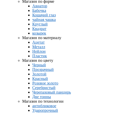
Магазин по форме
Авиатор
Бабочка
Кошачий глаз
чайная чашка
Круглый
Квадрат
козырек
Магазин по материалу
Ацетат
Металл
Нейлон
Пластик
Магазин по цвету
Черный
Прозрачный
Золотой
Красный
Розовое золото
Серебристый
Черепаховый панцирь
Две тонны
Магазин по технологии
антибликовое
Ударопрочный