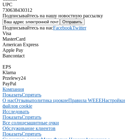
UPC
730638430312
Подписывайтесь на нашу новостную рассылку
Подписывайтесь на нас
Facebook
Twitter
Visa
MasterCard
American Express
Apple Pay
Bancontact
EPS
Klarna
Przelewy24
PayPal
Компания
Показать
Спрятать
О нас
Отзывы
политика цоокие
Правила WEEE
Настройки
файлов cookie
Исследовать
Показать
Спрятать
Все солнцезащитные очки
Обслуживание клиентов
Показать
Спрятать