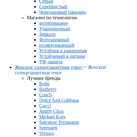
Серый
Серебристый
Черепаховый панцирь
Магазин по технологии
антибликовое
Ударопрочный
Зеркало
Фотохромный
поляризованный
Устойчив к царапинам
Устойчивый к пятнам
УФ-защита
Женские солнцезащитные очки
>
<
Женские
солнцезащитные очки
Лучшие бренды
Bolle
Burberry
Coach
Dolce And Gabbana
Gucci
Jimmy Choo
Michael Kors
Salvatore Ferragamo
Serengeti
Versace