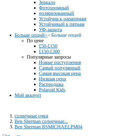
Зеркало
Фотохромный
поляризованный
Устойчив к царапинам
Устойчивый к пятнам
УФ-защита
Больше опций
>
<
Больше опций
По цене
£50-£150
£150-£300
Популярные запросы
Новые поступления
Самый популярный
Самая высокая цена
Низшая цена
Распродажа
Polaroid Kids
Мой аккаунт
солнечные очки
Ben Sherman солнечные...
Ben Sherman BSMICHAELPM04